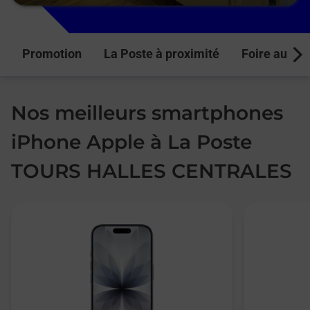
Promotion
La Poste à proximité
Foire aux q
Next
Nos meilleurs smartphones
iPhone Apple à La Poste
TOURS HALLES CENTRALES