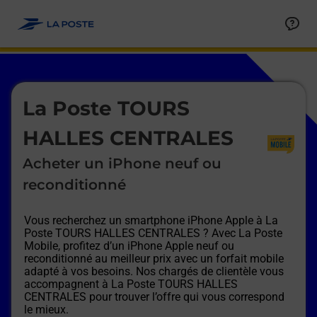
Le lien s'ouvre dans un nouvel onglet
Allez au contenu
Afficher ou masquer la réponse
Afficher ou masquer la réponse
Afficher ou masquer la réponse
Afficher ou masquer la réponse
Afficher ou masquer la réponse
Afficher ou masquer la réponse
Le lien s'ouvre dans un nouvel onglet
La Poste TOURS
HALLES CENTRALES
Acheter un iPhone neuf ou
reconditionné
Vous recherchez un smartphone iPhone Apple à
La
Poste TOURS HALLES CENTRALES
? Avec La Poste
Mobile, profitez d’un iPhone Apple neuf ou
reconditionné au meilleur prix avec un forfait mobile
adapté à vos besoins. Nos chargés de clientèle vous
accompagnent à
La Poste TOURS HALLES
CENTRALES
pour trouver l’offre qui vous correspond
le mieux.