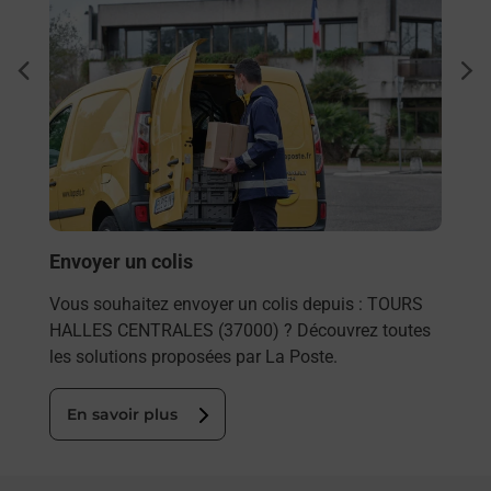
à
Ach
dent
sui
ar La
Vous
de c
télé
de P
En
Envoyer un colis
Vous souhaitez envoyer un colis depuis : TOURS
HALLES CENTRALES (37000) ? Découvrez toutes
les solutions proposées par La Poste.
En savoir plus