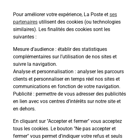
Pour améliorer votre expérience, La Poste et
ses
Questions fréquemment posées
partenaires
utilisent des cookies (ou technologies
similaires). Les finalités des cookies sont les
suivantes :
Quel réseau utilise La Poste Mobile ?
Mesure d’audience
: établir des statistiques
complémentaires sur l’utilisation de nos sites et
suivre la navigation.
Est-ce que je peux garder mon
Analyse et personnalisation
: analyser les parcours
numéro de mobile gratuitement ?
clients et personnaliser en temps réel nos sites et
communications en fonction de votre navigation.
Est-ce que je peux bénéficier de la 5G
Publicité
: permettre de vous adresser des publicités
avec La Poste Mobile ?
en lien avec vos centres d’intérêts sur notre site et
en dehors.
Est-ce que je peux utiliser mon forfait
à l’étranger avec La Poste Mobile ?
En cliquant sur "Accepter et fermer" vous acceptez
tous les cookies. Le bouton "Ne pas accepter et
fermer" vous permet d'indiquer votre refus et seuls
Est-ce que je peux payer mon iPhone