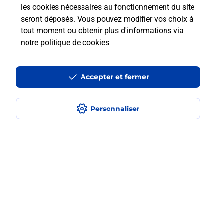
les cookies nécessaires au fonctionnement du site
en plusieurs fois avec La Poste Mobile
seront déposés. Vous pouvez modifier vos choix à
?
tout moment ou obtenir plus d'informations via
notre politique de cookies
.
Est-ce que je peux assurer mon
iPhone ?
Accepter et fermer
Localiser
Liste
Indre-et-Loire
TOURS
Personnaliser
TOURS HALLES CENTRALES
Acheter un iPhone neuf ou reconditionné
Plan du site
Accessibilité : partiellement conforme