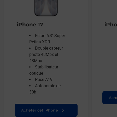
iPhone 17
iPho
Ecran 6,3’’ Super
Retina XDR
Double capteur
photo 48Mpx et
48Mpx
Stabilisateur
optique
Puce A19
Autonomie de
30h
Ache
Acheter cet iPhone