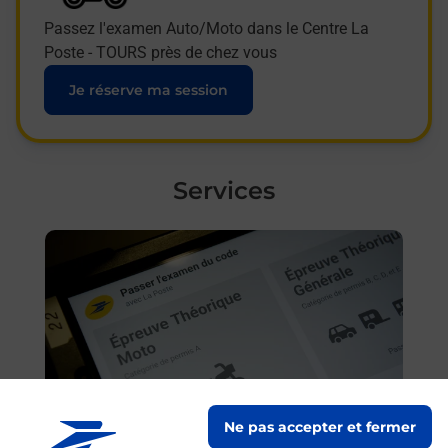
Passez l'examen Auto/Moto dans le Centre La
Poste - TOURS près de chez vous
Je réserve ma session
Services
En savoir plus
Ne pas accepter et fermer