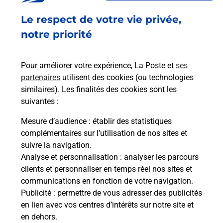
Le respect de votre vie privée,
Code de la route auto ou moto
notre priorité
Vous cherchez à passer votre code de la route auto
ou moto au Centre La Poste - TOURS (37000) ?
Pour améliorer votre expérience, La Poste et
ses
Découvrez l'offre proposée par La Poste.
partenaires
utilisent des cookies (ou technologies
similaires). Les finalités des cookies sont les
En savoir plus
Je réserve
suivantes :
Mesure d’audience
: établir des statistiques
complémentaires sur l’utilisation de nos sites et
Foire aux questions
suivre la navigation.
Analyse et personnalisation
: analyser les parcours
clients et personnaliser en temps réel nos sites et
communications en fonction de votre navigation.
Quel âge minimum faut-il pour
Publicité
: permettre de vous adresser des publicités
passer le permis bateau ?
en lien avec vos centres d’intérêts sur notre site et
en dehors.