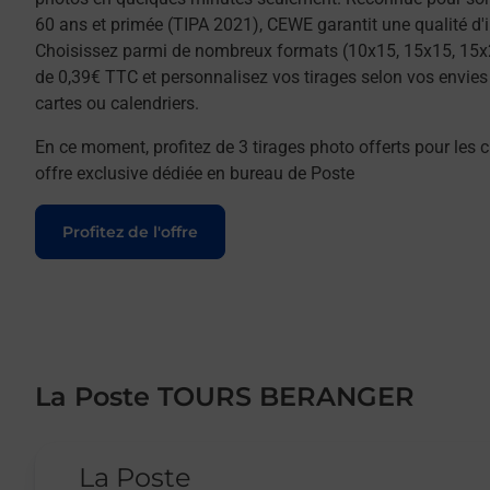
60 ans et primée (TIPA 2021), CEWE garantit une qualité d'
Choisissez parmi de nombreux formats (10x15, 15x15, 15x
de 0,39€ TTC et personnalisez vos tirages selon vos envies :
cartes ou calendriers.
En ce moment, profitez de 3 tirages photo offerts pour les c
offre exclusive dédiée en bureau de Poste
Le lien s'ouvre dans un nouvel onglet
Profitez de l'offre
La Poste TOURS BERANGER
Le lien s'ouvre dans un nouvel onglet
La Poste