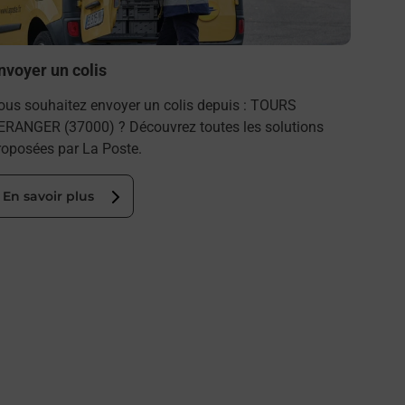
En s
nvoyer un colis
ous souhaitez envoyer un colis depuis : TOURS
ERANGER (37000) ? Découvrez toutes les solutions
roposées par La Poste.
En savoir plus