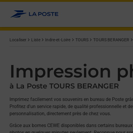
Allez au contenu
Afficher ou masquer la réponse
Afficher ou masquer la réponse
Afficher ou masquer la réponse
Afficher ou masquer la réponse
Afficher ou masquer la réponse
Afficher ou masquer la réponse
Afficher ou masquer la réponse
Afficher ou masquer le contenu
Localiser
Liste
Indre-et-Loire
TOURS
TOURS BERANGER
Impression p
à La Poste TOURS BERANGER
Imprimez facilement vos souvenirs en bureau de Poste gr
Profitez d'un service rapide, de qualité professionnelle et
personnalisation, directement près de chez vous.
Grâce aux bornes CEWE disponibles dans certains bureaux
photos en quelques minutes seulement. Reconnue pour son 