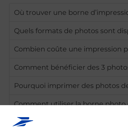
Où trouver une borne d’impress
Quels formats de photos sont dis
Combien coûte une impression p
Comment bénéficier des 3 photos
Pourquoi imprimer des photos de
Comment utiliser la borne phot
Puis-je imprimer des photos dep