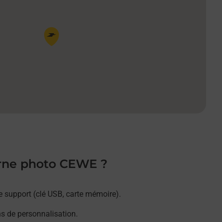
Pin de la carte
orne photo CEWE ?
e support (clé USB, carte mémoire).
ns de personnalisation.