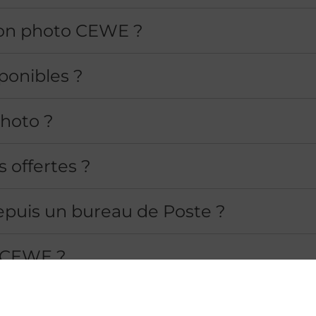
ion photo CEWE ?
ponibles ?
hoto ?
 offertes ?
puis un bureau de Poste ?
o CEWE ?
uis mon téléphone ?