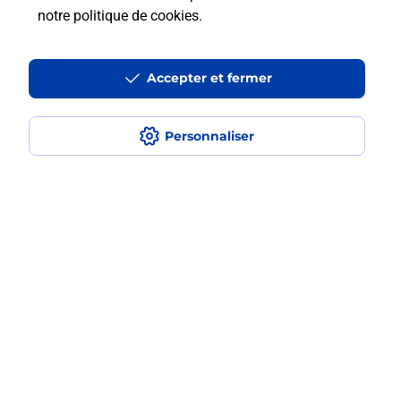
notre politique de cookies
.
La téléassistance classique avec
médaillon d’alarme qu’est ce que
Accepter et fermer
c’est ?
Comment fonctionne la
Personnaliser
téléassistance classique ?
Comment est installée la
téléassistance classique ?
Localiser
Liste
Indre-et-Loire
STE MAURE DE TOURAINE
SAINTE MAURE DE TOURAINE
Teleassistance