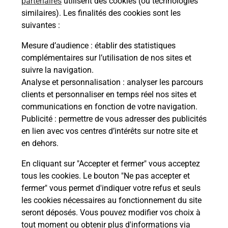
partenaires
utilisent des cookies (ou technologies
ez
similaires). Les finalités des cookies sont les
Vous
suivantes :
de c
télé
Mesure d’audience
: établir des statistiques
Post
complémentaires sur l’utilisation de nos sites et
suivre la navigation.
En
Analyse et personnalisation
: analyser les parcours
Envoyer un colis
clients et personnaliser en temps réel nos sites et
communications en fonction de votre navigation.
Vous souhaitez envoyer un colis depuis : SAINTE
Publicité
: permettre de vous adresser des publicités
MAURE DE TOURAINE (37800) ? Découvrez toutes
en lien avec vos centres d’intérêts sur notre site et
les solutions proposées par La Poste.
en dehors.
En savoir plus
En cliquant sur "Accepter et fermer" vous acceptez
tous les cookies. Le bouton "Ne pas accepter et
fermer" vous permet d'indiquer votre refus et seuls
les cookies nécessaires au fonctionnement du site
Questions fréquemment posées
seront déposés. Vous pouvez modifier vos choix à
tout moment ou obtenir plus d'informations via