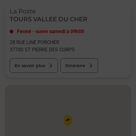
Le lien s'ouvre dans un nouvel onglet
La Poste
TOURS VALLEE DU CHER
Fermé
-
ouvre samedi à
09h00
28 RUE LINE PORCHER
37700
ST PIERRE DES CORPS
En savoir plus
Itinéraire
Pin de la carte