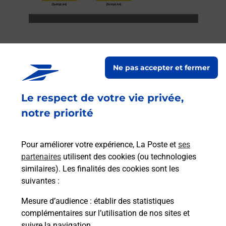
Ne pas accepter et fermer
Services
Le respect de votre vie privée,
En savoir plus
En sa
notre priorité
à
Ache
dent
sui
offre
Pour améliorer votre expérience, La Poste et
ses
Vous
partenaires
utilisent des cookies (ou technologies
de c
similaires). Les finalités des cookies sont les
télé
suivantes :
Post
Mesure d’audience
: établir des statistiques
complémentaires sur l’utilisation de nos sites et
En
Envoyer un colis
suivre la navigation.