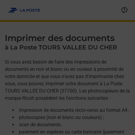
Allez au contenu
Afficher ou masquer la réponse
Afficher ou masquer la réponse
Afficher ou masquer la réponse
Afficher ou masquer la réponse
Imprimer des documents
à La Poste TOURS VALLEE DU CHER
Si vous avez besoin de faire des impressions de
documents en noir et blanc ou en couleur à proximité de
votre domicile et que vous n'avez pas d'imprimante chez
vous, vous pouvez imprimer votre document à La Poste
TOURS VALLEE DU CHER (37700). Les photocopieurs de la
marque Ricoh possèdent les fonctions suivantes :
impression de documents recto-verso au format A4 ;
photocopies (noir et blanc ou couleurs) ;
scan de documents.
paiement en espèces ou carte bancaire (paiement