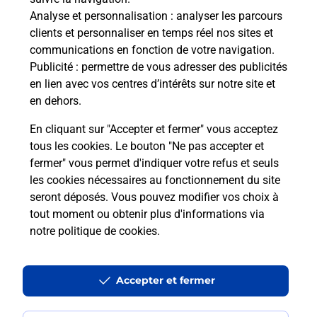
Analyse et personnalisation
: analyser les parcours
Vous souhaitez envoyer un colis depuis : TOURS
clients et personnaliser en temps réel nos sites et
VALLEE DU CHER (37700) ? Découvrez toutes les
communications en fonction de votre navigation.
solutions proposées par La Poste.
Publicité
: permettre de vous adresser des publicités
en lien avec vos centres d’intérêts sur notre site et
En savoir plus
en dehors.
En cliquant sur "Accepter et fermer" vous acceptez
tous les cookies. Le bouton "Ne pas accepter et
fermer" vous permet d'indiquer votre refus et seuls
Questions fréquemment posées
les cookies nécessaires au fonctionnement du site
seront déposés. Vous pouvez modifier vos choix à
tout moment ou obtenir plus d'informations via
Quel est le prix d’une impression ?
notre politique de cookies
.
Où imprimer des documents autour
Accepter et fermer
de moi ?