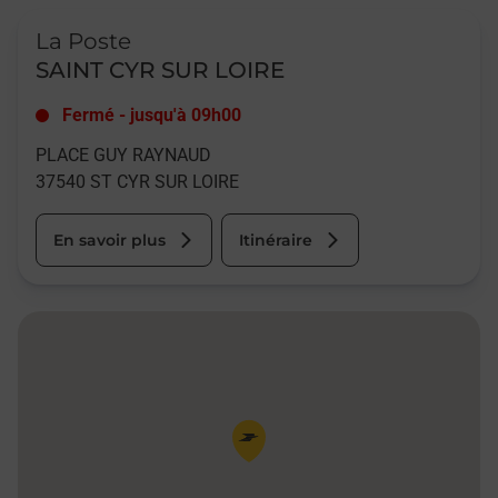
Le lien s'ouvre dans un nouvel onglet
La Poste
SAINT CYR SUR LOIRE
Fermé
-
jusqu'à
09h00
PLACE GUY RAYNAUD
37540
ST CYR SUR LOIRE
En savoir plus
Itinéraire
Pin de la carte