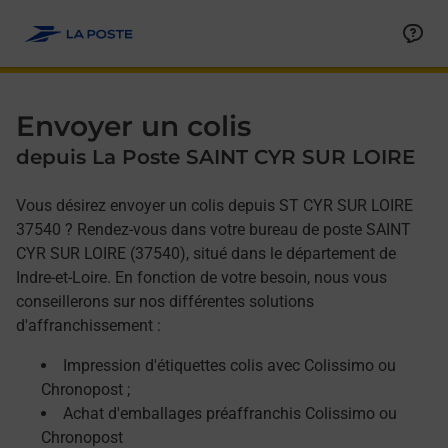
Allez au contenu
Afficher ou masquer la réponse
Afficher ou masquer la réponse
Afficher ou masquer la réponse
Envoyer un colis
depuis La Poste SAINT CYR SUR LOIRE
Vous désirez envoyer un colis depuis ST CYR SUR LOIRE
37540 ? Rendez-vous dans votre bureau de poste SAINT
CYR SUR LOIRE (37540), situé dans le département de
Indre-et-Loire. En fonction de votre besoin, nous vous
conseillerons sur nos différentes solutions
d'affranchissement :
Impression d'étiquettes colis avec Colissimo ou
Chronopost ;
Achat d'emballages préaffranchis Colissimo ou
Chronopost