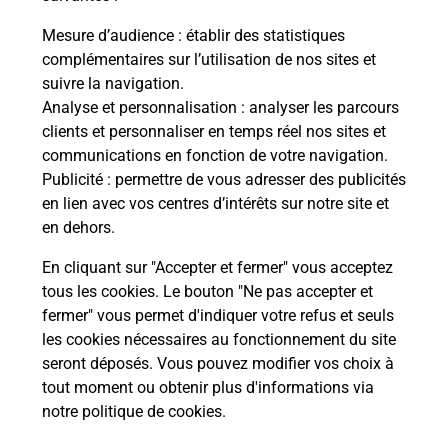
Mesure d’audience
: établir des statistiques
complémentaires sur l’utilisation de nos sites et
Questions fréquemment posées
suivre la navigation.
Analyse et personnalisation
: analyser les parcours
clients et personnaliser en temps réel nos sites et
communications en fonction de votre navigation.
Comment retourner un colis acheté
Publicité
: permettre de vous adresser des publicités
en ligne depuis votre boîte aux lettres
en lien avec vos centres d’intérêts sur notre site et
?
en dehors.
Comment envoyer un colis ou faire un
En cliquant sur "Accepter et fermer" vous acceptez
retour chez un e-commerçant sans se
tous les cookies. Le bouton "Ne pas accepter et
déplacer ?
fermer" vous permet d'indiquer votre refus et seuls
les cookies nécessaires au fonctionnement du site
seront déposés. Vous pouvez modifier vos choix à
Envoyer un petit colis au meilleur
tout moment ou obtenir plus d'informations via
prix ?
notre politique de cookies
.