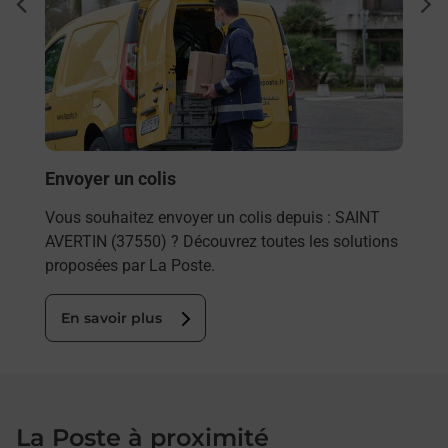
Ach
dent
sui
posée
Vous
de c
télé
de P
En
Envoyer un colis
Vous souhaitez envoyer un colis depuis : SAINT
AVERTIN (37550) ? Découvrez toutes les solutions
proposées par La Poste.
En savoir plus
La Poste à proximité