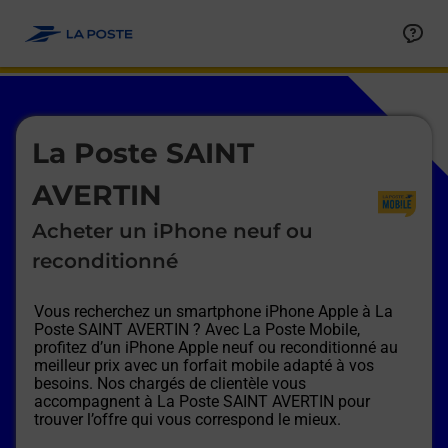
Le lien s'ouvre dans un nouvel onglet
Allez au contenu
Afficher ou masquer la réponse
Afficher ou masquer la réponse
Afficher ou masquer la réponse
Afficher ou masquer la réponse
Afficher ou masquer la réponse
Afficher ou masquer la réponse
Le lien s'ouvre dans un nouvel onglet
La Poste SAINT
AVERTIN
Acheter un iPhone neuf ou
reconditionné
Vous recherchez un smartphone iPhone Apple à
La
Poste SAINT AVERTIN
? Avec La Poste Mobile,
profitez d’un iPhone Apple neuf ou reconditionné au
meilleur prix avec un forfait mobile adapté à vos
besoins. Nos chargés de clientèle vous
accompagnent à
La Poste SAINT AVERTIN
pour
trouver l’offre qui vous correspond le mieux.