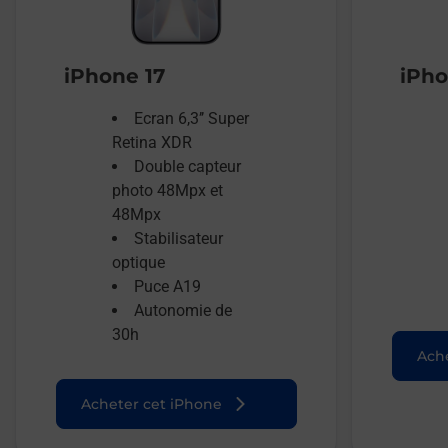
iPhone 17
iPho
Ecran 6,3’’ Super
Retina XDR
Double capteur
photo 48Mpx et
48Mpx
Stabilisateur
optique
Puce A19
Autonomie de
30h
Ache
Acheter cet iPhone