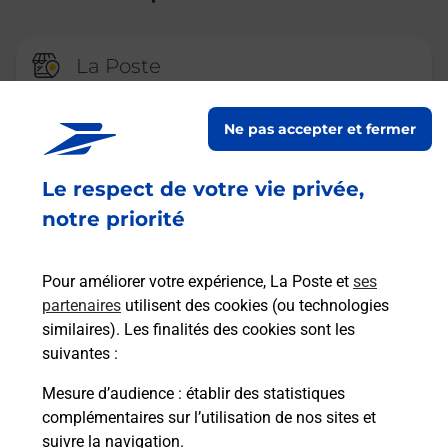
La Poste
TOURS FONTAINES
Ne pas accepter et fermer
Fermeture Temporaire
CENTRE COMMERCIAL STENDHAL
Le respect de votre vie privée,
18
notre priorité
37200
TOURS
En savoir plus
Pour améliorer votre expérience, La Poste et
ses
partenaires
utilisent des cookies (ou technologies
similaires). Les finalités des cookies sont les
La Poste
suivantes :
TOURS VALLEE DU CHER
Mesure d’audience
: établir des statistiques
Ouvert
-
jusqu'à
12h30
complémentaires sur l’utilisation de nos sites et
28 RUE LINE PORCHER
suivre la navigation.