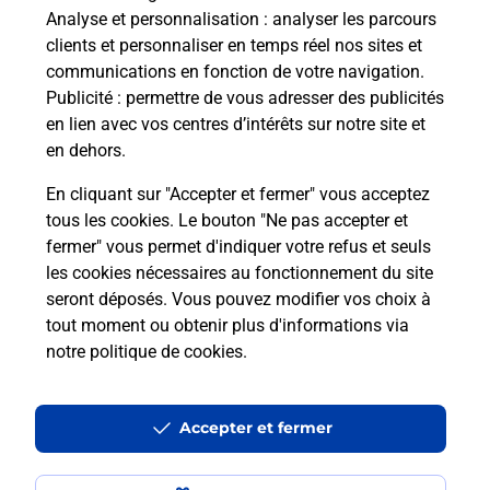
37700
ST PIERRE DES CORPS
Analyse et personnalisation
: analyser les parcours
clients et personnaliser en temps réel nos sites et
En savoir plus
communications en fonction de votre navigation.
Publicité
: permettre de vous adresser des publicités
en lien avec vos centres d’intérêts sur notre site et
Malin !
en dehors.
En cliquant sur "Accepter et fermer" vous acceptez
La Poste
tous les cookies. Le bouton "Ne pas accepter et
en ligne
fermer" vous permet d'indiquer votre refus et seuls
les cookies nécessaires au fonctionnement du site
Ouvert 24h/24
seront déposés. Vous pouvez modifier vos choix à
tout moment ou obtenir plus d'informations via
En savoir plus
notre politique de cookies
.
Recherchez un autre point de contact
Accepter et fermer