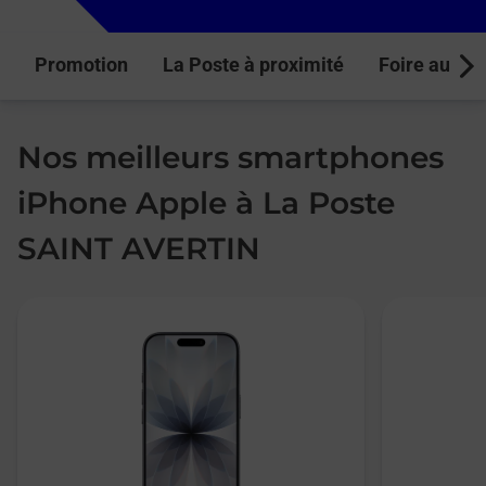
Promotion
La Poste à proximité
Foire aux q
Next
Nos meilleurs smartphones
iPhone Apple à La Poste
SAINT AVERTIN