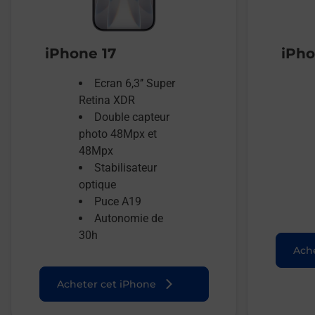
iPhone 17
iPho
Ecran 6,3’’ Super
Retina XDR
Double capteur
photo 48Mpx et
48Mpx
Stabilisateur
optique
Puce A19
Autonomie de
30h
Ache
Acheter cet iPhone