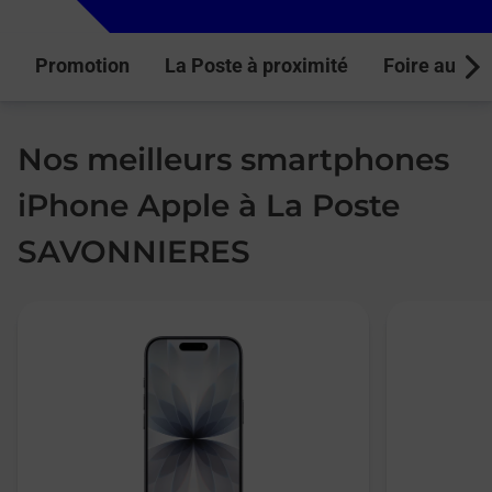
Promotion
La Poste à proximité
Foire aux q
Next
Nos meilleurs smartphones
iPhone Apple à La Poste
SAVONNIERES