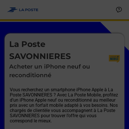
Le lien s'ouvre dans un nouvel onglet
Allez au contenu
Afficher ou masquer la réponse
Afficher ou masquer la réponse
Afficher ou masquer la réponse
Afficher ou masquer la réponse
Afficher ou masquer la réponse
Afficher ou masquer la réponse
Le lien s'ouvre dans un nouvel onglet
La Poste
SAVONNIERES
Acheter un iPhone neuf ou
reconditionné
Vous recherchez un smartphone iPhone Apple à
La
Poste SAVONNIERES
? Avec La Poste Mobile, profitez
d’un iPhone Apple neuf ou reconditionné au meilleur
prix avec un forfait mobile adapté à vos besoins. Nos
chargés de clientèle vous accompagnent à
La Poste
SAVONNIERES
pour trouver l’offre qui vous
correspond le mieux.