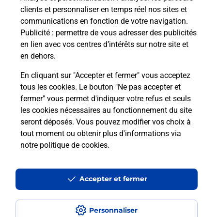
clients et personnaliser en temps réel nos sites et
communications en fonction de votre navigation.
Questions fréquemment posées
Publicité
: permettre de vous adresser des publicités
en lien avec vos centres d’intérêts sur notre site et
en dehors.
Quel réseau utilise La Poste Mobile ?
En cliquant sur "Accepter et fermer" vous acceptez
tous les cookies. Le bouton "Ne pas accepter et
Est-ce que je peux garder mon
fermer" vous permet d'indiquer votre refus et seuls
numéro de mobile gratuitement ?
les cookies nécessaires au fonctionnement du site
seront déposés. Vous pouvez modifier vos choix à
Est-ce que je peux bénéficier de la 5G
tout moment ou obtenir plus d'informations via
avec La Poste Mobile ?
notre politique de cookies
.
Est-ce que je peux utiliser mon forfait
à l’étranger avec La Poste Mobile ?
Accepter et fermer
Est-ce que je peux payer mon iPhone
Personnaliser