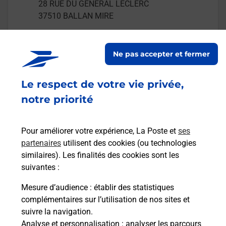
28 RUE DU GENERAL LECLERC
37510
BALLAN MIRE
En savoir plus
Ne pas accepter et fermer
Malin !
Le respect de votre vie privée,
notre priorité
La Poste
en ligne
Pour améliorer votre expérience, La Poste et
ses
Ouvert 24h/24
partenaires
utilisent des cookies (ou technologies
similaires). Les finalités des cookies sont les
En savoir plus
suivantes :
Mesure d’audience
: établir des statistiques
Recherchez un autre point de contact
complémentaires sur l’utilisation de nos sites et
suivre la navigation.
Analyse et personnalisation
: analyser les parcours