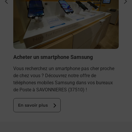
dent
sui
Vous
rieur
SAVO
ez
solu
ste à
En
Acheter un smartphone Samsung
Vous recherchez un smartphone pas cher proche
de chez vous ? Découvrez notre offre de
téléphones mobiles Samsung dans vos bureaux
de Poste à SAVONNIERES (37510) !
En savoir plus