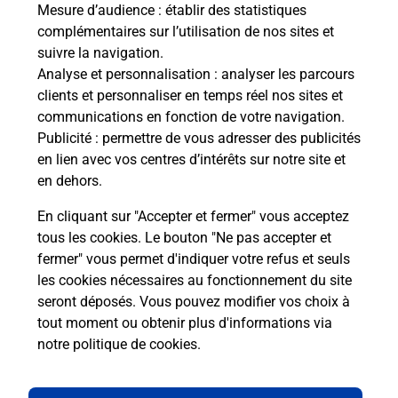
Mesure d’audience
: établir des statistiques
complémentaires sur l’utilisation de nos sites et
Questions fréquemment posées
suivre la navigation.
Analyse et personnalisation
: analyser les parcours
clients et personnaliser en temps réel nos sites et
communications en fonction de votre navigation.
Comment retourner un colis acheté
Publicité
: permettre de vous adresser des publicités
en ligne depuis votre boîte aux lettres
en lien avec vos centres d’intérêts sur notre site et
?
en dehors.
Comment envoyer un colis ou faire un
En cliquant sur "Accepter et fermer" vous acceptez
retour chez un e-commerçant sans se
tous les cookies. Le bouton "Ne pas accepter et
déplacer ?
fermer" vous permet d'indiquer votre refus et seuls
les cookies nécessaires au fonctionnement du site
seront déposés. Vous pouvez modifier vos choix à
Envoyer un petit colis au meilleur
tout moment ou obtenir plus d'informations via
prix ?
notre politique de cookies
.