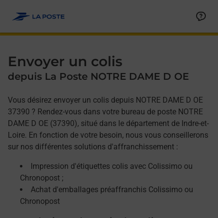
Allez au contenu
Afficher ou masquer la réponse
Afficher ou masquer la réponse
Afficher ou masquer la réponse
Envoyer un colis
depuis La Poste NOTRE DAME D OE
Vous désirez envoyer un colis depuis NOTRE DAME D OE
37390 ? Rendez-vous dans votre bureau de poste NOTRE
DAME D OE (37390), situé dans le département de Indre-et-
Loire. En fonction de votre besoin, nous vous conseillerons
sur nos différentes solutions d'affranchissement :
Impression d'étiquettes colis avec Colissimo ou
Chronopost ;
Achat d'emballages préaffranchis Colissimo ou
Chronopost