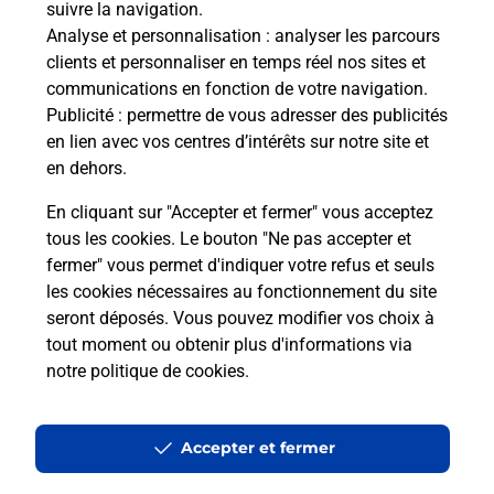
suivre la navigation.
Analyse et personnalisation
: analyser les parcours
Quel âge minimum faut-il pour
clients et personnaliser en temps réel nos sites et
passer le permis bateau ?
communications en fonction de votre navigation.
Publicité
: permettre de vous adresser des publicités
en lien avec vos centres d’intérêts sur notre site et
Combien coûte le code bateau ?
en dehors.
Combien de temps est valable le
En cliquant sur "Accepter et fermer" vous acceptez
code bateau ?
tous les cookies. Le bouton "Ne pas accepter et
fermer" vous permet d'indiquer votre refus et seuls
les cookies nécessaires au fonctionnement du site
Peut-on passer le permis bateau
seront déposés. Vous pouvez modifier vos choix à
avec le CPF ?
tout moment ou obtenir plus d'informations via
notre politique de cookies
.
Localiser
Liste
Indre-et-Loire
MONTLOUIS SUR LOIRE
MONTLOUIS SUR LOIRE
Code Bateau
Accepter et fermer