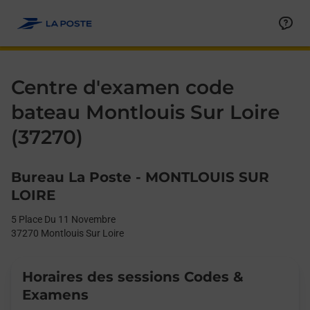
Le lien s'ouvre dans un nouvel onglet
Allez au contenu
Day of the Week
Get directions to Centre d&#39;examen code bateau at 5 Place 
Afficher ou masquer la réponse
Afficher ou masquer la réponse
Afficher ou masquer la réponse
Afficher ou masquer la réponse
Hours
Centre d'examen code
bateau Montlouis Sur Loire
(37270)
Bureau La Poste - MONTLOUIS SUR
LOIRE
5 Place Du 11 Novembre
37270
Montlouis Sur Loire
Horaires des sessions Codes &
Examens