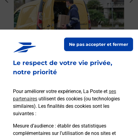
dent
sui
 auto
Vous
UR
de c
ar La
télé
Post
Ne pas accepter et fermer
En
Envoyer un colis
Le respect de votre vie privée,
Vous souhaitez envoyer un colis depuis :
notre priorité
MONTLOUIS SUR LOIRE (37270) ? Découvrez
toutes les solutions proposées par La Poste.
Pour améliorer votre expérience, La Poste et
ses
En savoir plus
partenaires
utilisent des cookies (ou technologies
similaires). Les finalités des cookies sont les
suivantes :
Mesure d’audience
: établir des statistiques
Foire aux questions
complémentaires sur l’utilisation de nos sites et