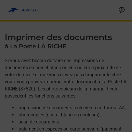
Allez au contenu
Afficher ou masquer la réponse
Afficher ou masquer la réponse
Afficher ou masquer la réponse
Afficher ou masquer la réponse
Imprimer des documents
à La Poste LA RICHE
Si vous avez besoin de faire des impressions de
documents en noir et blanc ou en couleur à proximité de
votre domicile et que vous n'avez pas d'imprimante chez
vous, vous pouvez imprimer votre document à La Poste LA
RICHE (37520). Les photocopieurs de la marque Ricoh
possèdent les fonctions suivantes :
impression de documents recto-verso au format A4 ;
photocopies (noir et blanc ou couleurs) ;
scan de documents.
paiement en espèces ou carte bancaire (paiement