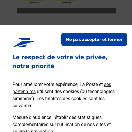
Ne pas accepter et fermer
Services
Le respect de votre vie privée,
En savoir plus
En sa
notre priorité
Ache
dent
sui
Pour améliorer votre expérience, La Poste et
ses
rieur
Vous
partenaires
utilisent des cookies (ou technologies
ez
de c
similaires). Les finalités des cookies sont les
ste à
télé
suivantes :
Post
Mesure d’audience
: établir des statistiques
complémentaires sur l’utilisation de nos sites et
En
Envoyer un colis
suivre la navigation.