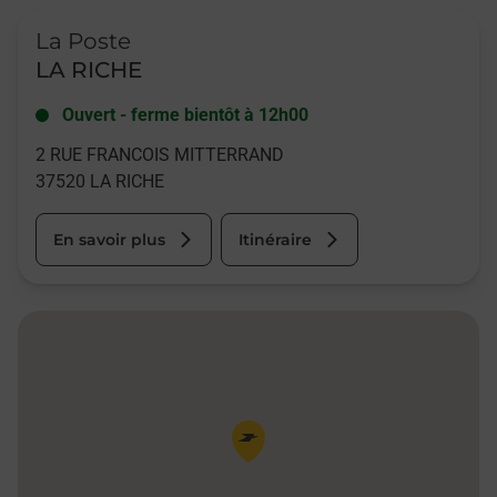
Le lien s'ouvre dans un nouvel onglet
La Poste
LA RICHE
Ouvert
-
ferme bientôt à
12h00
2 RUE FRANCOIS MITTERRAND
37520
LA RICHE
En savoir plus
Itinéraire
Pin de la carte