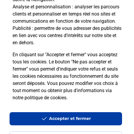
Analyse et personnalisation
: analyser les parcours
Vous souhaitez envoyer un colis depuis : LA RICHE
clients et personnaliser en temps réel nos sites et
(37520) ? Découvrez toutes les solutions
communications en fonction de votre navigation.
proposées par La Poste.
Publicité
: permettre de vous adresser des publicités
en lien avec vos centres d’intérêts sur notre site et
En savoir plus
en dehors.
En cliquant sur "Accepter et fermer" vous acceptez
tous les cookies. Le bouton "Ne pas accepter et
fermer" vous permet d'indiquer votre refus et seuls
Questions fréquemment posées
les cookies nécessaires au fonctionnement du site
seront déposés. Vous pouvez modifier vos choix à
tout moment ou obtenir plus d'informations via
Quel est le prix d’une impression ?
notre politique de cookies
.
Où imprimer des documents autour
Accepter et fermer
de moi ?