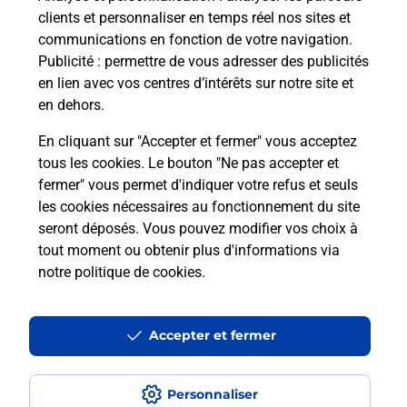
Questions fréquemment posées
clients et personnaliser en temps réel nos sites et
communications en fonction de votre navigation.
Publicité
: permettre de vous adresser des publicités
en lien avec vos centres d’intérêts sur notre site et
Quel réseau utilise La Poste Mobile ?
en dehors.
Est-ce que je peux garder mon
En cliquant sur "Accepter et fermer" vous acceptez
numéro de mobile gratuitement ?
tous les cookies. Le bouton "Ne pas accepter et
fermer" vous permet d'indiquer votre refus et seuls
les cookies nécessaires au fonctionnement du site
Est-ce que je peux bénéficier de la 5G
avec La Poste Mobile ?
seront déposés. Vous pouvez modifier vos choix à
tout moment ou obtenir plus d'informations via
notre politique de cookies
.
Est-ce que je peux utiliser mon forfait
à l’étranger avec La Poste Mobile ?
Accepter et fermer
Est-ce que je peux payer mon iPhone
en plusieurs fois avec La Poste Mobile
?
Personnaliser