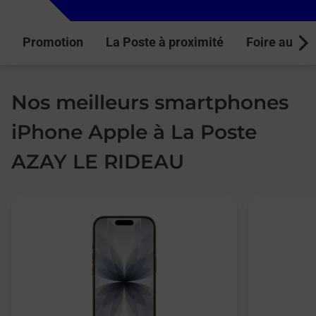
Promotion
La Poste à proximité
Foire aux q
Next
Nos meilleurs smartphones
iPhone Apple à La Poste
AZAY LE RIDEAU