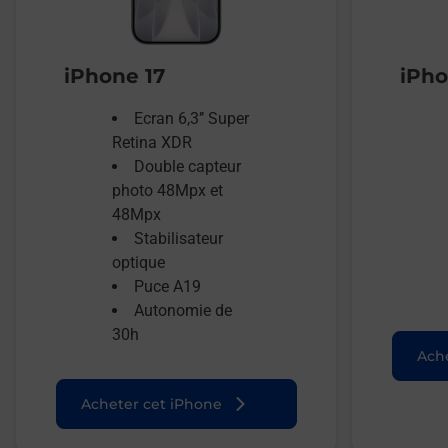
iPhone 17
iPho
Ecran 6,3’’ Super
Retina XDR
Double capteur
photo 48Mpx et
48Mpx
Stabilisateur
optique
Puce A19
Autonomie de
30h
Ache
Acheter cet iPhone