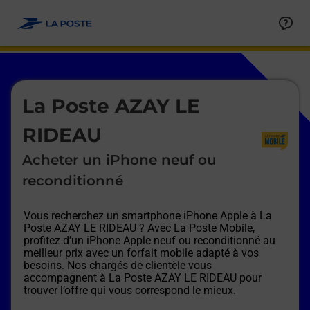
Le lien s'ouvre dans un nouvel onglet
Allez au contenu
Afficher ou masquer la réponse
Afficher ou masquer la réponse
Afficher ou masquer la réponse
Afficher ou masquer la réponse
Afficher ou masquer la réponse
Afficher ou masquer la réponse
Le lien s'ouvre dans un nouvel onglet
La Poste AZAY LE
RIDEAU
Acheter un iPhone neuf ou
reconditionné
Vous recherchez un smartphone iPhone Apple à
La
Poste AZAY LE RIDEAU
? Avec La Poste Mobile,
profitez d’un iPhone Apple neuf ou reconditionné au
meilleur prix avec un forfait mobile adapté à vos
besoins. Nos chargés de clientèle vous
accompagnent à
La Poste AZAY LE RIDEAU
pour
trouver l’offre qui vous correspond le mieux.