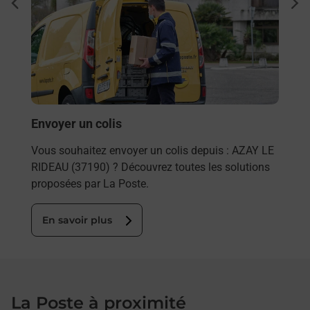
Ach
dent
sui
rieur
Vous
ez
de c
ste à
télé
de P
En
Envoyer un colis
Vous souhaitez envoyer un colis depuis : AZAY LE
RIDEAU (37190) ? Découvrez toutes les solutions
proposées par La Poste.
En savoir plus
La Poste à proximité