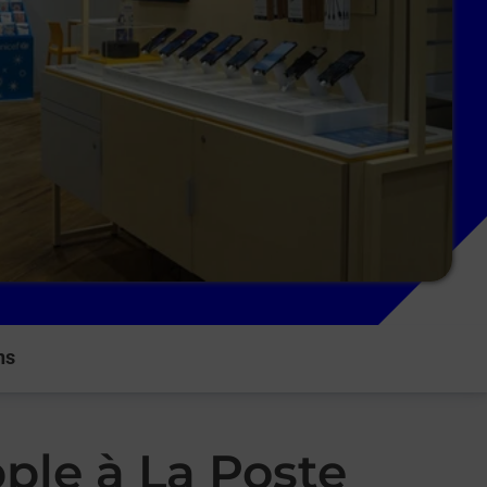
ns
ple à La Poste