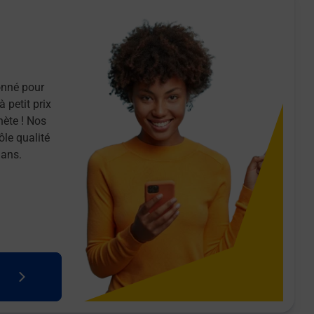
onné pour
 petit prix
nète ! Nos
ôle qualité
 ans.