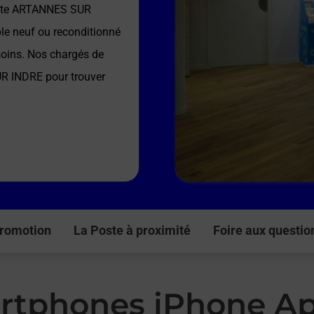
ste ARTANNES SUR
le neuf ou reconditionné
soins. Nos chargés de
UR INDRE
pour trouver
romotion
La Poste à proximité
Foire aux questio
rtphones iPhone Ap