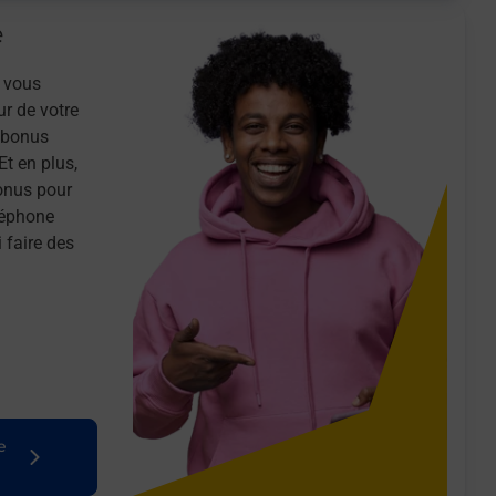
e
 vous
ur de votre
n bonus
Et en plus,
onus pour
léphone
 faire des
e