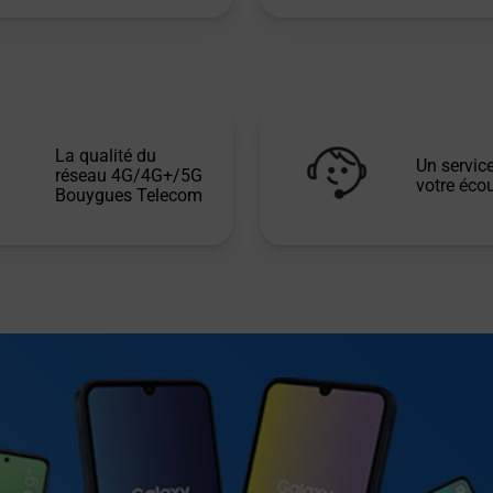
La qualité du
Un service
réseau 4G/4G+/5G
votre écou
Bouygues Telecom