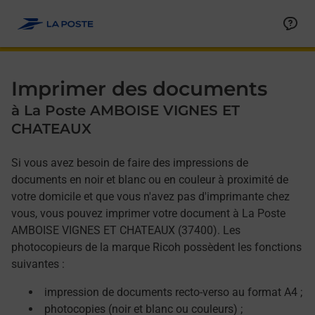
Allez au contenu
Afficher ou masquer la réponse
Afficher ou masquer la réponse
Afficher ou masquer la réponse
Afficher ou masquer la réponse
Imprimer des documents
à La Poste AMBOISE VIGNES ET
CHATEAUX
Si vous avez besoin de faire des impressions de
documents en noir et blanc ou en couleur à proximité de
votre domicile et que vous n'avez pas d'imprimante chez
vous, vous pouvez imprimer votre document à La Poste
AMBOISE VIGNES ET CHATEAUX (37400). Les
photocopieurs de la marque Ricoh possèdent les fonctions
suivantes :
impression de documents recto-verso au format A4 ;
photocopies (noir et blanc ou couleurs) ;