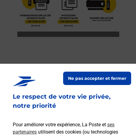
Services
Ne pas accepter et fermer
En savoir plus
En sa
Le respect de votre vie privée,
à
Ache
notre priorité
dent
sui
e par
Vous
de c
Pour améliorer votre expérience, La Poste et
ses
télé
partenaires
utilisent des cookies (ou technologies