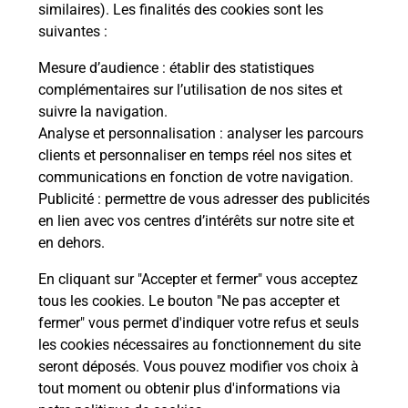
Post
similaires). Les finalités des cookies sont les
suivantes :
En
Envoyer un colis
Mesure d’audience
: établir des statistiques
complémentaires sur l’utilisation de nos sites et
Vous souhaitez envoyer un colis depuis : AMBOISE
suivre la navigation.
VIGNES ET CHATEAUX (37400) ? Découvrez
Analyse et personnalisation
: analyser les parcours
toutes les solutions proposées par La Poste.
clients et personnaliser en temps réel nos sites et
communications en fonction de votre navigation.
En savoir plus
Publicité
: permettre de vous adresser des publicités
en lien avec vos centres d’intérêts sur notre site et
en dehors.
En cliquant sur "Accepter et fermer" vous acceptez
Questions fréquemment posées
tous les cookies. Le bouton "Ne pas accepter et
fermer" vous permet d'indiquer votre refus et seuls
les cookies nécessaires au fonctionnement du site
Quel est le prix d’une impression ?
seront déposés. Vous pouvez modifier vos choix à
tout moment ou obtenir plus d'informations via