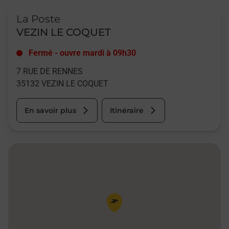
Le lien s'ouvre dans un nouvel onglet
La Poste
VEZIN LE COQUET
Fermé
-
ouvre mardi à
09h30
7 RUE DE RENNES
35132
VEZIN LE COQUET
En savoir plus
Itinéraire
Pin de la carte