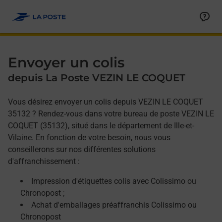
Allez au contenu
Afficher ou masquer la réponse
Afficher ou masquer la réponse
Afficher ou masquer la réponse
Envoyer un colis
depuis La Poste VEZIN LE COQUET
Vous désirez envoyer un colis depuis VEZIN LE COQUET
35132 ? Rendez-vous dans votre bureau de poste VEZIN LE
COQUET (35132), situé dans le département de Ille-et-
Vilaine. En fonction de votre besoin, nous vous
conseillerons sur nos différentes solutions
d'affranchissement :
Impression d'étiquettes colis avec Colissimo ou
Chronopost ;
Achat d'emballages préaffranchis Colissimo ou
Chronopost