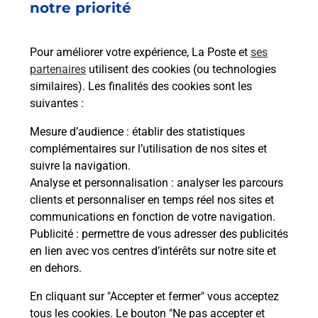
notre priorité
Questions fréquemment posées
Pour améliorer votre expérience, La Poste et
ses
partenaires
utilisent des cookies (ou technologies
similaires). Les finalités des cookies sont les
Comment retourner un colis acheté
suivantes :
en ligne depuis votre boîte aux lettres
?
Mesure d’audience
: établir des statistiques
complémentaires sur l’utilisation de nos sites et
suivre la navigation.
Comment envoyer un colis ou faire un
Analyse et personnalisation
: analyser les parcours
retour chez un e-commerçant sans se
clients et personnaliser en temps réel nos sites et
déplacer ?
communications en fonction de votre navigation.
Publicité
: permettre de vous adresser des publicités
Envoyer un petit colis au meilleur
en lien avec vos centres d’intérêts sur notre site et
prix ?
en dehors.
En cliquant sur "Accepter et fermer" vous acceptez
tous les cookies. Le bouton "Ne pas accepter et