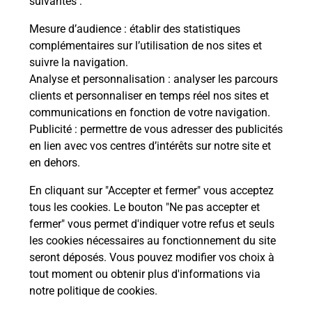
suivantes :
Vous
de c
Mesure d’audience
: établir des statistiques
télé
complémentaires sur l’utilisation de nos sites et
Post
suivre la navigation.
Analyse et personnalisation
: analyser les parcours
En
clients et personnaliser en temps réel nos sites et
Envoyer un colis
communications en fonction de votre navigation.
Publicité
: permettre de vous adresser des publicités
Vous souhaitez envoyer un colis depuis :
en lien avec vos centres d’intérêts sur notre site et
TINTENIAC (35190) ? Découvrez toutes les
en dehors.
solutions proposées par La Poste.
En cliquant sur "Accepter et fermer" vous acceptez
En savoir plus
tous les cookies. Le bouton "Ne pas accepter et
fermer" vous permet d'indiquer votre refus et seuls
les cookies nécessaires au fonctionnement du site
seront déposés. Vous pouvez modifier vos choix à
Questions fréquemment posées
tout moment ou obtenir plus d'informations via
notre politique de cookies
.