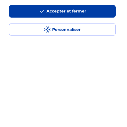
La téléassistance classique avec
Accepter et fermer
médaillon d’alarme qu’est ce que
c’est ?
Personnaliser
Comment fonctionne la
téléassistance classique ?
Comment est installée la
téléassistance classique ?
Localiser
Liste
Ille-et-Vilaine
TINTENIAC
TINTENIAC
Teleassistance