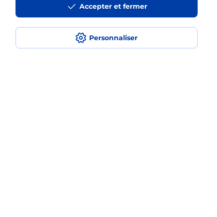
Accepter et fermer
médaillon d’alarme qu’est ce que
c’est ?
Personnaliser
Comment fonctionne la
téléassistance classique ?
Comment est installée la
téléassistance classique ?
Localiser
Liste
Ille-et-Vilaine
RENNES
RENNES SAINTE ANNE
Teleassistance
Plan du site