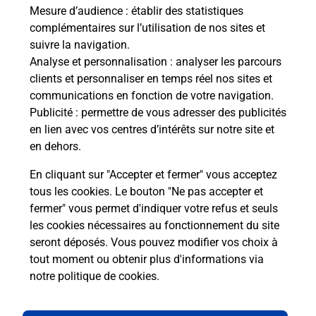
de c
Mesure d’audience
: établir des statistiques
télé
complémentaires sur l’utilisation de nos sites et
Post
suivre la navigation.
Analyse et personnalisation
: analyser les parcours
En
clients et personnaliser en temps réel nos sites et
Envoyer un colis
communications en fonction de votre navigation.
Publicité
: permettre de vous adresser des publicités
Vous souhaitez envoyer un colis depuis : RENNES
en lien avec vos centres d’intérêts sur notre site et
SAINTE ANNE (35000) ? Découvrez toutes les
en dehors.
solutions proposées par La Poste.
En cliquant sur "Accepter et fermer" vous acceptez
En savoir plus
tous les cookies. Le bouton "Ne pas accepter et
fermer" vous permet d'indiquer votre refus et seuls
les cookies nécessaires au fonctionnement du site
seront déposés. Vous pouvez modifier vos choix à
Questions fréquemment posées
tout moment ou obtenir plus d'informations via
notre politique de cookies
.
La téléassistance classique avec