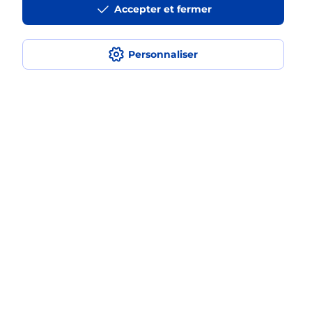
Accepter et fermer
médaillon d’alarme qu’est ce que
c’est ?
Personnaliser
Comment fonctionne la
téléassistance classique ?
Comment est installée la
téléassistance classique ?
Localiser
Liste
Ille-et-Vilaine
RENNES
RENNES LONGCHAMPS
Teleassistance
Plan du site