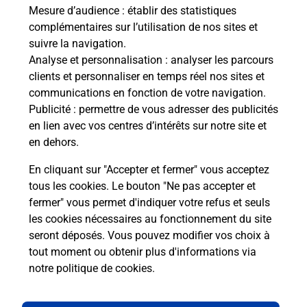
de c
Mesure d’audience
: établir des statistiques
télé
complémentaires sur l’utilisation de nos sites et
Post
suivre la navigation.
Analyse et personnalisation
: analyser les parcours
En
clients et personnaliser en temps réel nos sites et
Envoyer un colis
communications en fonction de votre navigation.
Publicité
: permettre de vous adresser des publicités
Vous souhaitez envoyer un colis depuis : RENNES
en lien avec vos centres d’intérêts sur notre site et
LONGCHAMPS (35700) ? Découvrez toutes les
en dehors.
solutions proposées par La Poste.
En cliquant sur "Accepter et fermer" vous acceptez
En savoir plus
tous les cookies. Le bouton "Ne pas accepter et
fermer" vous permet d'indiquer votre refus et seuls
les cookies nécessaires au fonctionnement du site
seront déposés. Vous pouvez modifier vos choix à
Questions fréquemment posées
tout moment ou obtenir plus d'informations via
notre politique de cookies
.
La téléassistance classique avec