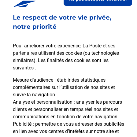
En savoir plus
Le respect de votre vie privée,
notre priorité
Questions fréquemment posées
Pour améliorer votre expérience, La Poste et
ses
partenaires
utilisent des cookies (ou technologies
similaires). Les finalités des cookies sont les
Comment retourner un colis acheté
suivantes :
en ligne depuis votre boîte aux lettres
?
Mesure d’audience
: établir des statistiques
complémentaires sur l’utilisation de nos sites et
suivre la navigation.
Comment envoyer un colis ou faire un
Analyse et personnalisation
: analyser les parcours
retour chez un e-commerçant sans se
clients et personnaliser en temps réel nos sites et
déplacer ?
communications en fonction de votre navigation.
Publicité
: permettre de vous adresser des publicités
Envoyer un petit colis au meilleur
en lien avec vos centres d’intérêts sur notre site et
prix ?