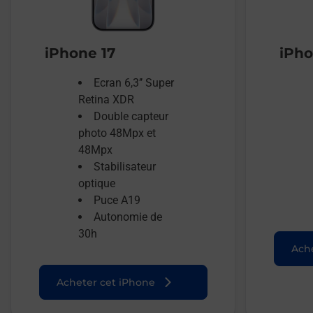
iPhone 17
iPho
Ecran 6,3’’ Super
Retina XDR
Double capteur
photo 48Mpx et
48Mpx
Stabilisateur
optique
Puce A19
Autonomie de
30h
Ache
Acheter cet iPhone