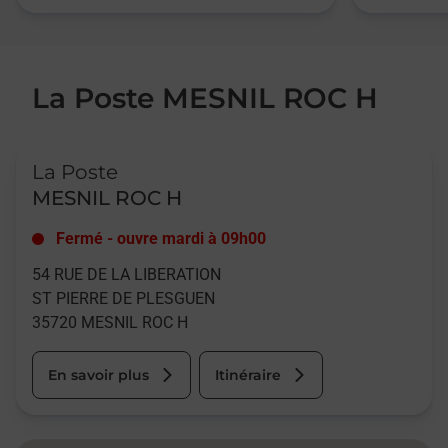
La Poste MESNIL ROC H
Le lien s'ouvre dans un nouvel onglet
La Poste
MESNIL ROC H
Fermé
-
ouvre mardi à
09h00
54 RUE DE LA LIBERATION
ST PIERRE DE PLESGUEN
35720
MESNIL ROC H
En savoir plus
Itinéraire