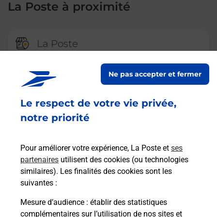
La Poste à proximité
La Poste
PLEUDIHEN SUR RANCE
Ne pas accepter et fermer
Fermé
-
ouvre mardi à
09h00
8 BIS PLACE DE L EGLISE
Le respect de votre vie privée,
22690
PLEUDIHEN SUR RANCE
notre priorité
En savoir plus
Pour améliorer votre expérience, La Poste et
ses
partenaires
utilisent des cookies (ou technologies
La Poste
similaires). Les finalités des cookies sont les
SAINT DOMINEUC
suivantes :
Fermé
-
ouvre lundi à
10h30
Mesure d’audience
: établir des statistiques
51 RUE NATIONALE
complémentaires sur l’utilisation de nos sites et