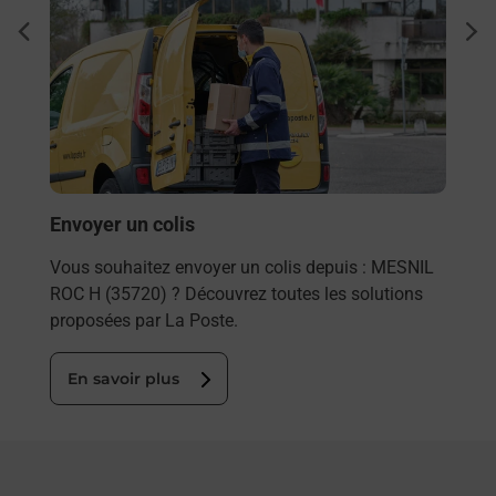
Ach
dent
sui
rieur
Vous
ez
de c
ste à
télé
de P
En
Envoyer un colis
Vous souhaitez envoyer un colis depuis : MESNIL
ROC H (35720) ? Découvrez toutes les solutions
proposées par La Poste.
En savoir plus