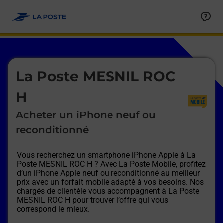
Le lien s'ouvre dans un nouvel onglet
Allez au contenu
Afficher ou masquer la réponse
Afficher ou masquer la réponse
Afficher ou masquer la réponse
Afficher ou masquer la réponse
Afficher ou masquer la réponse
Afficher ou masquer la réponse
Le lien s'ouvre dans un nouvel onglet
La Poste MESNIL ROC
H
Acheter un iPhone neuf ou
reconditionné
Vous recherchez un smartphone iPhone Apple à
La
Poste MESNIL ROC H
? Avec La Poste Mobile, profitez
d’un iPhone Apple neuf ou reconditionné au meilleur
prix avec un forfait mobile adapté à vos besoins. Nos
chargés de clientèle vous accompagnent à
La Poste
MESNIL ROC H
pour trouver l’offre qui vous
correspond le mieux.