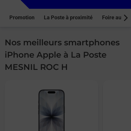
Promotion
La Poste à proximité
Foire aux q
Next
Nos meilleurs smartphones
iPhone Apple à La Poste
MESNIL ROC H