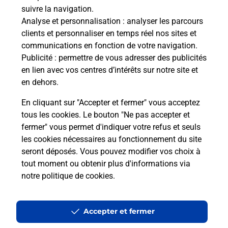
35190
ST DOMINEUC
suivre la navigation.
Analyse et personnalisation
: analyser les parcours
En savoir plus
clients et personnaliser en temps réel nos sites et
communications en fonction de votre navigation.
Publicité
: permettre de vous adresser des publicités
Malin !
en lien avec vos centres d’intérêts sur notre site et
en dehors.
La Poste
En cliquant sur "Accepter et fermer" vous acceptez
en ligne
tous les cookies. Le bouton "Ne pas accepter et
fermer" vous permet d'indiquer votre refus et seuls
Ouvert 24h/24
les cookies nécessaires au fonctionnement du site
seront déposés. Vous pouvez modifier vos choix à
En savoir plus
tout moment ou obtenir plus d'informations via
notre politique de cookies
.
Recherchez un autre point de contact
Accepter et fermer