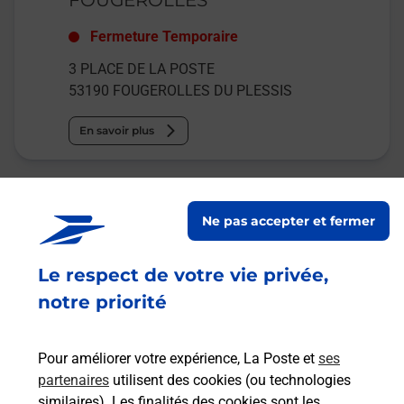
Fermeture Temporaire
3 PLACE DE LA POSTE
53190
FOUGEROLLES DU PLESSIS
En savoir plus
Malin !
Ne pas accepter et fermer
La Poste
en ligne
Le respect de votre vie privée,
notre priorité
Ouvert 24h/24
En savoir plus
Pour améliorer votre expérience, La Poste et
ses
partenaires
utilisent des cookies (ou technologies
similaires). Les finalités des cookies sont les