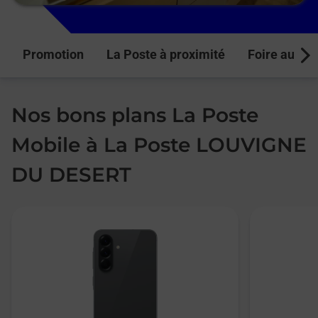
Promotion
La Poste à proximité
Foire aux q
Next
Nos bons plans La Poste
Mobile à La Poste LOUVIGNE
DU DESERT