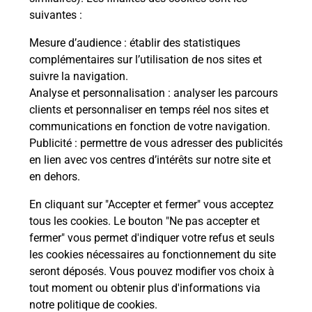
Recherchez un autre point de contact
suivantes :
Mesure d’audience
: établir des statistiques
complémentaires sur l’utilisation de nos sites et
suivre la navigation.
Questions fréquemment posées
Analyse et personnalisation
: analyser les parcours
clients et personnaliser en temps réel nos sites et
communications en fonction de votre navigation.
Quel réseau utilise La Poste Mobile ?
Publicité
: permettre de vous adresser des publicités
en lien avec vos centres d’intérêts sur notre site et
en dehors.
Est-ce que je peux garder mon
numéro de mobile gratuitement ?
En cliquant sur "Accepter et fermer" vous acceptez
tous les cookies. Le bouton "Ne pas accepter et
Est-ce que je peux bénéficier de la 5G
fermer" vous permet d'indiquer votre refus et seuls
avec La Poste Mobile ?
les cookies nécessaires au fonctionnement du site
seront déposés. Vous pouvez modifier vos choix à
tout moment ou obtenir plus d'informations via
Est-ce que je peux utiliser mon forfait
à l’étranger avec La Poste Mobile ?
notre politique de cookies
.