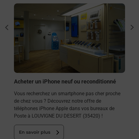
En savoir plus
En sa
Sous
dent
sui
Besoi
et/ou
les 
LOUV
En
Acheter un iPhone neuf ou reconditionné
Vous recherchez un smartphone pas cher proche
de chez vous ? Découvrez notre offre de
téléphones iPhone Apple dans vos bureaux de
Poste à LOUVIGNE DU DESERT (35420) !
En savoir plus