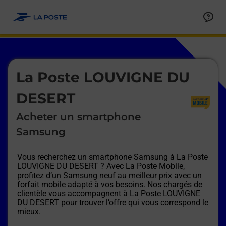
Le lien s'ouvre dans un nouvel onglet
Allez au contenu
Afficher ou masquer la réponse
Afficher ou masquer la réponse
Afficher ou masquer la réponse
Afficher ou masquer la réponse
Afficher ou masquer la réponse
Afficher ou masquer la réponse
Le lien s'ouvre dans un nouvel onglet
La Poste LOUVIGNE DU
DESERT
Acheter un smartphone
Samsung
Vous recherchez un smartphone Samsung à
La Poste
LOUVIGNE DU DESERT
? Avec La Poste Mobile,
profitez d’un Samsung neuf au meilleur prix avec un
forfait mobile adapté à vos besoins. Nos chargés de
clientèle vous accompagnent à
La Poste LOUVIGNE
DU DESERT
pour trouver l’offre qui vous correspond le
mieux.