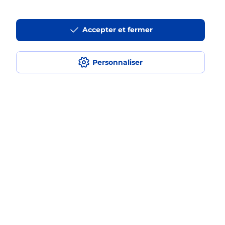
Est-ce que je peux payer mon
Accepter et fermer
smartphone Samsung en plusieurs
fois avec La Poste Mobile ?
Personnaliser
Est-ce que je peux assurer mon
smartphone Samsung ?
Localiser
Liste
Ille-et-Vilaine
LOUVIGNE DU DESERT
LOUVIGNE DU DESERT
Acheter un smartphone Samsung
Plan du site
Accessibilité : partiellement conforme