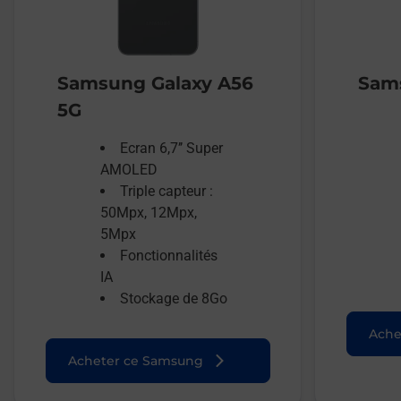
Samsung Galaxy A56
Sams
5G
Ecran 6,7’’ Super
AMOLED
Triple capteur :
50Mpx, 12Mpx,
5Mpx
Fonctionnalités
IA
Stockage de 8Go
Ache
Acheter ce Samsung