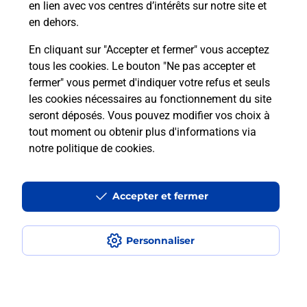
en lien avec vos centres d’intérêts sur notre site et
en dehors.
En cliquant sur "Accepter et fermer" vous acceptez
Questions fréquemment posées
tous les cookies. Le bouton "Ne pas accepter et
fermer" vous permet d'indiquer votre refus et seuls
les cookies nécessaires au fonctionnement du site
Comment retourner un colis acheté
seront déposés. Vous pouvez modifier vos choix à
en ligne depuis votre boîte aux lettres
tout moment ou obtenir plus d'informations via
?
notre politique de cookies
.
Comment envoyer un colis ou faire un
retour chez un e-commerçant sans se
Accepter et fermer
déplacer ?
Personnaliser
Envoyer un petit colis au meilleur
prix ?