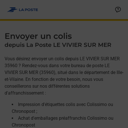
Allez au contenu
Afficher ou masquer la réponse
Afficher ou masquer la réponse
Afficher ou masquer la réponse
Envoyer un colis
depuis La Poste LE VIVIER SUR MER
Vous désirez envoyer un colis depuis LE VIVIER SUR MER
35960 ? Rendez-vous dans votre bureau de poste LE
VIVIER SUR MER (35960), situé dans le département de Ille-
et-Vilaine. En fonction de votre besoin, nous vous
conseillerons sur nos différentes solutions
d'affranchissement :
Impression d'étiquettes colis avec Colissimo ou
Chronopost ;
Achat d'emballages préaffranchis Colissimo ou
Chronopost