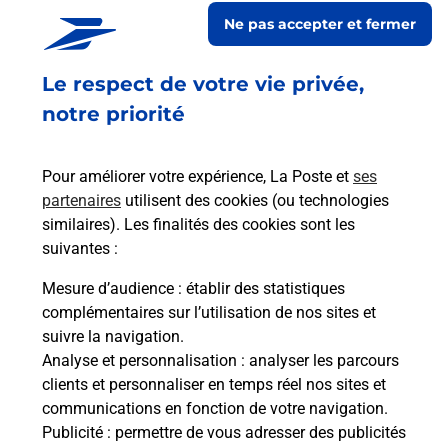
En savoir plus
En sa
Ne pas accepter et fermer
Le respect de votre vie privée,
Ach
dent
sui
notre priorité
rieur
Vous
ez
de c
ste à
télé
Pour améliorer votre expérience, La Poste et
ses
de P
partenaires
utilisent des cookies (ou technologies
similaires). Les finalités des cookies sont les
En
suivantes :
Acheter un iPhone neuf ou reconditionné
Mesure d’audience
: établir des statistiques
Vous recherchez un smartphone pas cher proche
complémentaires sur l’utilisation de nos sites et
de chez vous ? Découvrez notre offre de
suivre la navigation.
téléphones iPhone Apple dans vos bureaux de
Analyse et personnalisation
: analyser les parcours
Poste à LE VIVIER SUR MER (35960) !
clients et personnaliser en temps réel nos sites et
communications en fonction de votre navigation.
En savoir plus
Publicité
: permettre de vous adresser des publicités