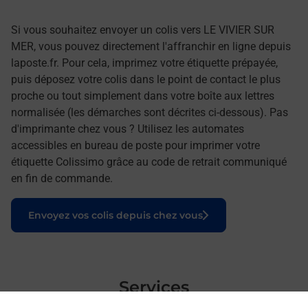
Si vous souhaitez envoyer un colis vers LE VIVIER SUR
MER, vous pouvez directement l'affranchir en ligne depuis
laposte.fr. Pour cela, imprimez votre étiquette prépayée,
puis déposez votre colis dans le point de contact le plus
proche ou tout simplement dans votre boîte aux lettres
normalisée (les démarches sont décrites ci-dessous). Pas
d'imprimante chez vous ? Utilisez les automates
accessibles en bureau de poste pour imprimer votre
étiquette Colissimo grâce au code de retrait communiqué
en fin de commande.
Le lien s'ouvre dans un nouvel onglet
Envoyez vos colis depuis chez vous
Services