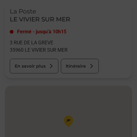
Le lien s'ouvre dans un nouvel onglet
La Poste
LE VIVIER SUR MER
Fermé
-
jusqu'à
10h15
3 RUE DE LA GREVE
35960
LE VIVIER SUR MER
En savoir plus
Itinéraire
Pin de la carte