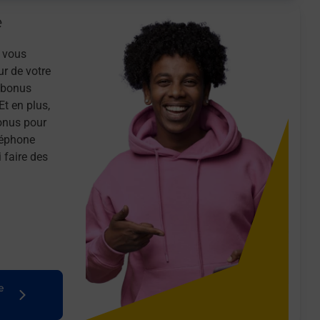
e
 vous
ur de votre
n bonus
Et en plus,
onus pour
léphone
 faire des
e