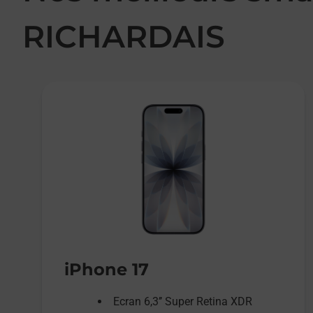
RICHARDAIS
iPhone 17
Ecran 6,3’’ Super Retina XDR