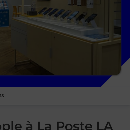
ns
ple à La Poste LA