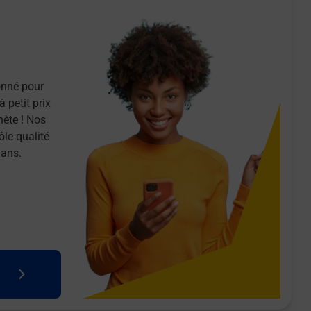
onné pour
 petit prix
nète ! Nos
ôle qualité
 ans.