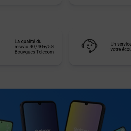
La qualité du
Un service
réseau 4G/4G+/5G
votre écou
Bouygues Telecom