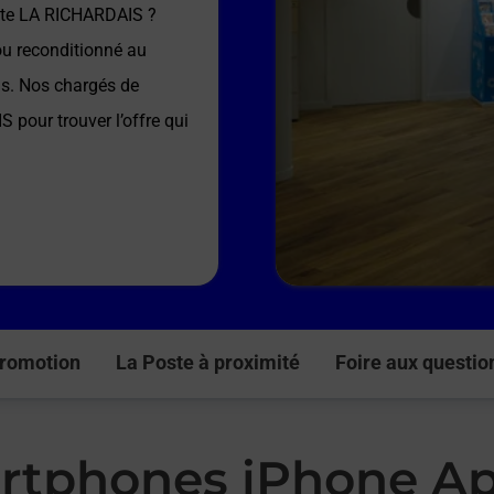
te LA RICHARDAIS
?
ou reconditionné au
ns. Nos chargés de
IS
pour trouver l’offre qui
romotion
La Poste à proximité
Foire aux questio
rtphones iPhone Ap