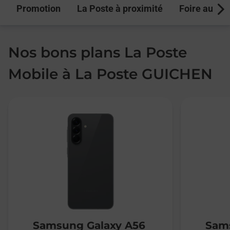
Promotion
La Poste à proximité
Foire aux q
Next
Nos bons plans La Poste
Mobile à La Poste GUICHEN
Samsung Galaxy A56
Sams