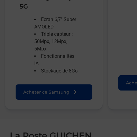
5G
Ecran 6,7’’ Super
AMOLED
Triple capteur :
50Mpx, 12Mpx,
5Mpx
Fonctionnalités
IA
Stockage de 8Go
Ache
Acheter ce Samsung
La Poste GUICHEN