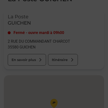
Le lien s'ouvre dans un nouvel onglet
La Poste
GUICHEN
Fermé
-
ouvre mardi à
09h00
2 RUE DU COMMANDANT CHARCOT
35580
GUICHEN
En savoir plus
Itinéraire
Pin de la carte