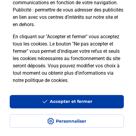
communications en fonction de votre navigation.
Publicité
: permettre de vous adresser des publicités
en lien avec vos centres d’intérêts sur notre site et
en dehors.
Quel réseau utilise La Poste Mobile ?
En cliquant sur "Accepter et fermer" vous acceptez
Est-ce que je peux garder mon
tous les cookies. Le bouton "Ne pas accepter et
numéro de mobile gratuitement ?
fermer" vous permet d'indiquer votre refus et seuls
les cookies nécessaires au fonctionnement du site
seront déposés. Vous pouvez modifier vos choix à
Est-ce que je peux bénéficier de la 5G
avec La Poste Mobile ?
tout moment ou obtenir plus d'informations via
notre politique de cookies
.
Est-ce que je peux utiliser mon forfait
à l’étranger avec La Poste Mobile ?
Accepter et fermer
Est-ce que je peux payer mon
smartphone Samsung en plusieurs
Personnaliser
fois avec La Poste Mobile ?