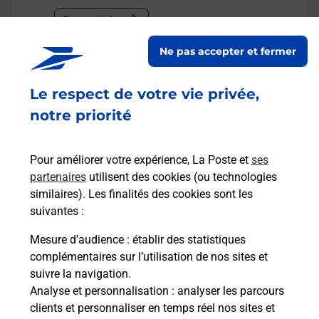
En savoir plus
Ne pas accepter et fermer
Malin !
Le respect de votre vie privée,
La Poste
notre priorité
en ligne
Ouvert 24h/24
Pour améliorer votre expérience, La Poste et
ses
partenaires
utilisent des cookies (ou technologies
En savoir plus
similaires). Les finalités des cookies sont les
suivantes :
Mesure d’audience
: établir des statistiques
Recherchez un autre point de contact
complémentaires sur l’utilisation de nos sites et
suivre la navigation.
Analyse et personnalisation
: analyser les parcours
clients et personnaliser en temps réel nos sites et
Questions fréquemment posées