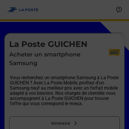
Le lien s'ouvre dans un nouvel onglet
Allez au contenu
Afficher ou masquer la réponse
Afficher ou masquer la réponse
Afficher ou masquer la réponse
Afficher ou masquer la réponse
Afficher ou masquer la réponse
Afficher ou masquer la réponse
Le lien s'ouvre dans un nouvel onglet
La Poste GUICHEN
Acheter un smartphone
Samsung
Vous recherchez un smartphone Samsung à
La Poste
GUICHEN
? Avec La Poste Mobile, profitez d’un
Samsung neuf au meilleur prix avec un forfait mobile
adapté à vos besoins. Nos chargés de clientèle vous
accompagnent à
La Poste GUICHEN
pour trouver
l’offre qui vous correspond le mieux.
Itinéraire