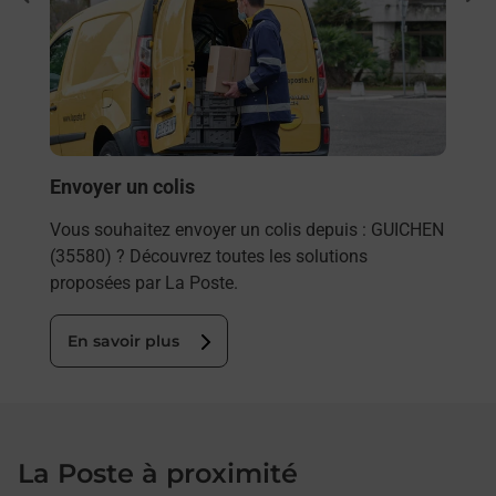
rieur
Vous
ez
de c
ste à
télé
Post
En
Envoyer un colis
Vous souhaitez envoyer un colis depuis : GUICHEN
(35580) ? Découvrez toutes les solutions
proposées par La Poste.
En savoir plus
La Poste à proximité