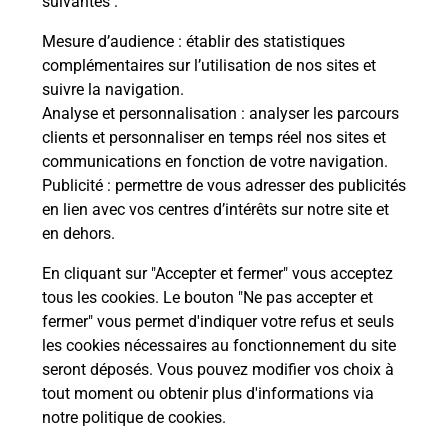
suivantes :
Vous
de c
Mesure d’audience
: établir des statistiques
télé
complémentaires sur l’utilisation de nos sites et
Post
suivre la navigation.
Analyse et personnalisation
: analyser les parcours
En
clients et personnaliser en temps réel nos sites et
Envoyer un colis
communications en fonction de votre navigation.
Publicité
: permettre de vous adresser des publicités
Vous souhaitez envoyer un colis depuis : DOL DE
en lien avec vos centres d’intérêts sur notre site et
BRETAGNE (35120) ? Découvrez toutes les
en dehors.
solutions proposées par La Poste.
En cliquant sur "Accepter et fermer" vous acceptez
En savoir plus
tous les cookies. Le bouton "Ne pas accepter et
fermer" vous permet d'indiquer votre refus et seuls
les cookies nécessaires au fonctionnement du site
seront déposés. Vous pouvez modifier vos choix à
Questions fréquemment posées
tout moment ou obtenir plus d'informations via
notre politique de cookies
.