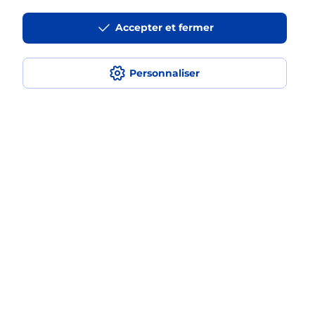
La téléassistance classique avec
Accepter et fermer
médaillon d’alarme qu’est ce que
c’est ?
Personnaliser
Comment fonctionne la
téléassistance classique ?
Comment est installée la
téléassistance classique ?
Localiser
Liste
Ille-et-Vilaine
DOL DE BRETAGNE
DOL DE BRETAGNE
Teleassistance