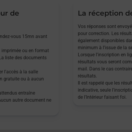
our de
La réception de
Vos réponses sont envoyées,
pour correction. Les résul
rendez-vous 15mn avant
également disponibles dan
minimum à l'issue de la se
n imprimée ou en format
Lorsque l'inscription en lig
. La liste des documents
résultats vous seront com
mail. Dans le cas contrair
r l'accès à la salle
résultats.
n gratuite ou à aucun
Il est rappelé que les rés
indicative, seule l'inscrip
attendus entraîne
de l'Intérieur faisant foi.
 Aucun autre document ne