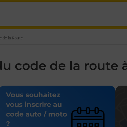
e at Place Rochaid Dinard,
e de la Route
 code de la route à
Vous souhaitez
vous inscrire au
code auto / moto
?