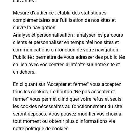
suivantes :
che
Vous
de c
Mesure d’audience
: établir des statistiques
ux
télé
complémentaires sur l’utilisation de nos sites et
Post
suivre la navigation.
Analyse et personnalisation
: analyser les parcours
En
clients et personnaliser en temps réel nos sites et
Envoyer un colis
communications en fonction de votre navigation.
Publicité
: permettre de vous adresser des publicités
Vous souhaitez envoyer un colis depuis :
en lien avec vos centres d’intérêts sur notre site et
CHANTEPIE (35135) ? Découvrez toutes les
en dehors.
solutions proposées par La Poste.
En cliquant sur "Accepter et fermer" vous acceptez
En savoir plus
tous les cookies. Le bouton "Ne pas accepter et
fermer" vous permet d'indiquer votre refus et seuls
les cookies nécessaires au fonctionnement du site
seront déposés. Vous pouvez modifier vos choix à
Questions fréquemment posées
tout moment ou obtenir plus d'informations via
notre politique de cookies
.