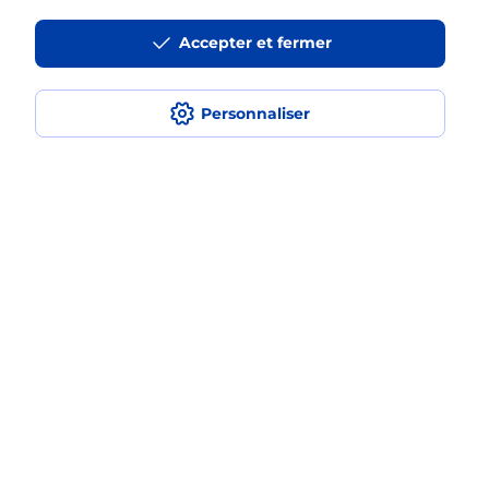
La téléassistance classique avec
Accepter et fermer
médaillon d’alarme qu’est ce que
c’est ?
Personnaliser
Comment fonctionne la
téléassistance classique ?
Comment est installée la
téléassistance classique ?
Localiser
Liste
Ille-et-Vilaine
CHANTEPIE
CHANTEPIE
Teleassistance