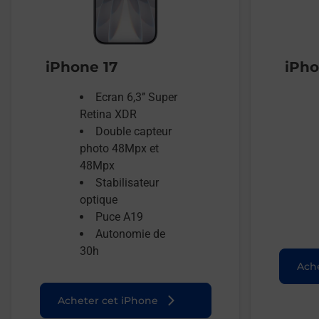
iPhone 17
iPho
Ecran 6,3’’ Super
Retina XDR
Double capteur
photo 48Mpx et
48Mpx
Stabilisateur
optique
Puce A19
Autonomie de
30h
Ache
Acheter cet iPhone