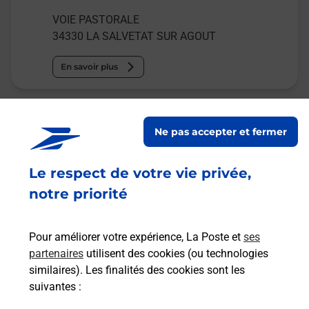
VOIE PASTORALE
34330
LA SALVETAT SUR AGOUT
En savoir plus
Malin !
Ne pas accepter et fermer
La Poste
en ligne
Le respect de votre vie privée,
notre priorité
Ouvert 24h/24
En savoir plus
Pour améliorer votre expérience, La Poste et
ses
partenaires
utilisent des cookies (ou technologies
similaires). Les finalités des cookies sont les
Recherchez un autre point de contact
suivantes :