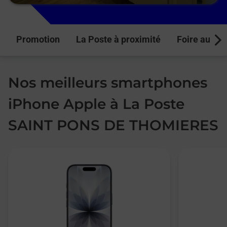
Promotion
La Poste à proximité
Foire aux q
Next
Nos meilleurs smartphones
iPhone Apple à La Poste
SAINT PONS DE THOMIERES