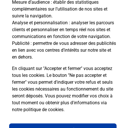
Mesure d’audience
: établir des statistiques
complémentaires sur l’utilisation de nos sites et
suivre la navigation.
Questions fréquemment posées
Analyse et personnalisation
: analyser les parcours
clients et personnaliser en temps réel nos sites et
communications en fonction de votre navigation.
Publicité
: permettre de vous adresser des publicités
Quel réseau utilise La Poste Mobile ?
en lien avec vos centres d’intérêts sur notre site et
en dehors.
Est-ce que je peux garder mon
numéro de mobile gratuitement ?
En cliquant sur "Accepter et fermer" vous acceptez
tous les cookies. Le bouton "Ne pas accepter et
fermer" vous permet d'indiquer votre refus et seuls
Est-ce que je peux bénéficier de la 5G
avec La Poste Mobile ?
les cookies nécessaires au fonctionnement du site
seront déposés. Vous pouvez modifier vos choix à
tout moment ou obtenir plus d'informations via
Est-ce que je peux utiliser mon forfait
notre politique de cookies
.
à l’étranger avec La Poste Mobile ?
Est-ce que je peux payer mon iPhone