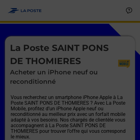
Le lien s'ouvre dans un nouvel onglet
Allez au contenu
Afficher ou masquer la réponse
Afficher ou masquer la réponse
Afficher ou masquer la réponse
Afficher ou masquer la réponse
Afficher ou masquer la réponse
Afficher ou masquer la réponse
Le lien s'ouvre dans un nouvel onglet
La Poste SAINT PONS
DE THOMIERES
Acheter un iPhone neuf ou
reconditionné
Vous recherchez un smartphone iPhone Apple à
La
Poste SAINT PONS DE THOMIERES
? Avec La Poste
Mobile, profitez d’un iPhone Apple neuf ou
reconditionné au meilleur prix avec un forfait mobile
adapté à vos besoins. Nos chargés de clientèle vous
accompagnent à
La Poste SAINT PONS DE
THOMIERES
pour trouver l’offre qui vous correspond
le mieux.