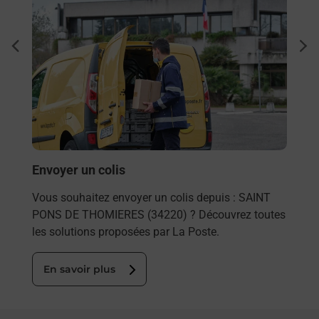
Ach
dent
sui
rieur
Vous
ez
de c
ste à
télé
de P
En
Envoyer un colis
Vous souhaitez envoyer un colis depuis : SAINT
PONS DE THOMIERES (34220) ? Découvrez toutes
les solutions proposées par La Poste.
En savoir plus