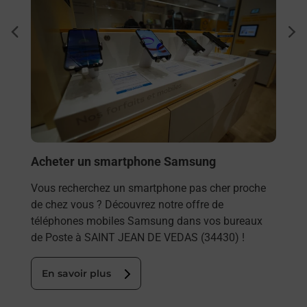
Envo
dent
sui
Vous
rieur
JEAN
ez
solu
ste à
En
Acheter un smartphone Samsung
Vous recherchez un smartphone pas cher proche
de chez vous ? Découvrez notre offre de
téléphones mobiles Samsung dans vos bureaux
de Poste à SAINT JEAN DE VEDAS (34430) !
En savoir plus