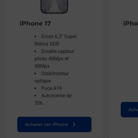
iPhone 17
iPho
Ecran 6,3’’ Super
Retina XDR
Double capteur
photo 48Mpx et
48Mpx
Stabilisateur
optique
Puce A19
Autonomie de
30h
Ache
Acheter cet iPhone