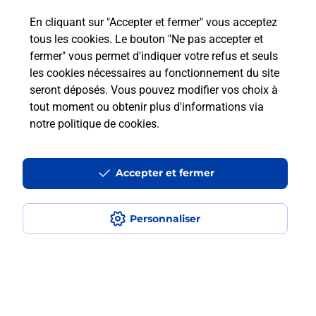
Est-ce que je peux payer mon iPhone
En cliquant sur "Accepter et fermer" vous acceptez
en plusieurs fois avec La Poste Mobile
tous les cookies. Le bouton "Ne pas accepter et
?
fermer" vous permet d'indiquer votre refus et seuls
les cookies nécessaires au fonctionnement du site
Est-ce que je peux assurer mon
seront déposés. Vous pouvez modifier vos choix à
iPhone ?
tout moment ou obtenir plus d'informations via
notre politique de cookies
.
Localiser
Liste
Hérault
ST JEAN DE VEDAS
Accepter et fermer
SAINT JEAN DE VEDAS
Acheter un iPhone neuf ou reconditionné
Personnaliser
Plan du site
Accessibilité : partiellement conforme