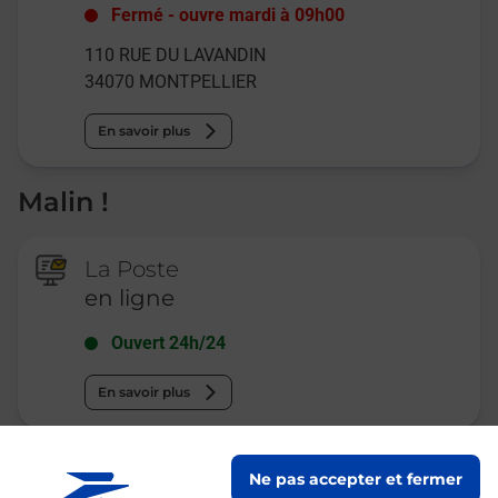
Fermé
-
ouvre mardi à
09h00
110 RUE DU LAVANDIN
34070
MONTPELLIER
En savoir plus
Malin !
La Poste
en ligne
Ouvert 24h/24
En savoir plus
Ne pas accepter et fermer
Recherchez un autre point de contact