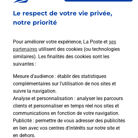
Le respect de votre vie privée,
notre priorité
Questions fréquemment posées
Pour améliorer votre expérience, La Poste et
ses
partenaires
utilisent des cookies (ou technologies
Quel réseau utilise La Poste Mobile ?
similaires). Les finalités des cookies sont les
suivantes :
Est-ce que je peux garder mon
Mesure d’audience
: établir des statistiques
numéro de mobile gratuitement ?
complémentaires sur l’utilisation de nos sites et
suivre la navigation.
Est-ce que je peux bénéficier de la 5G
Analyse et personnalisation
: analyser les parcours
avec La Poste Mobile ?
clients et personnaliser en temps réel nos sites et
communications en fonction de votre navigation.
Est-ce que je peux utiliser mon forfait
Publicité
: permettre de vous adresser des publicités
à l’étranger avec La Poste Mobile ?
en lien avec vos centres d’intérêts sur notre site et
en dehors.