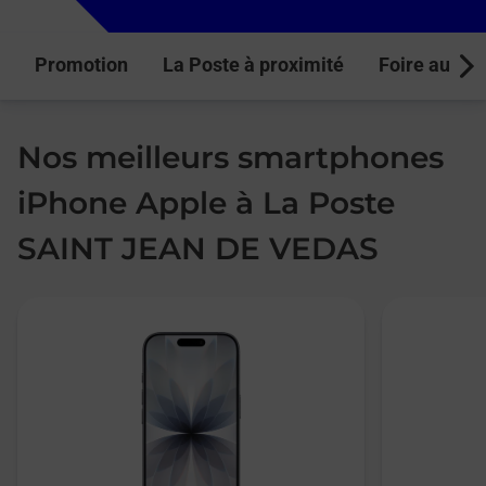
Promotion
La Poste à proximité
Foire aux q
Next
Nos meilleurs smartphones
iPhone Apple à La Poste
SAINT JEAN DE VEDAS