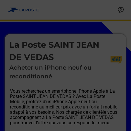
Le lien s'ouvre dans un nouvel onglet
Allez au contenu
Afficher ou masquer la réponse
Afficher ou masquer la réponse
Afficher ou masquer la réponse
Afficher ou masquer la réponse
Afficher ou masquer la réponse
Afficher ou masquer la réponse
Le lien s'ouvre dans un nouvel onglet
La Poste SAINT JEAN
DE VEDAS
Acheter un iPhone neuf ou
reconditionné
Vous recherchez un smartphone iPhone Apple à
La
Poste SAINT JEAN DE VEDAS
? Avec La Poste
Mobile, profitez d’un iPhone Apple neuf ou
reconditionné au meilleur prix avec un forfait mobile
adapté à vos besoins. Nos chargés de clientèle vous
accompagnent à
La Poste SAINT JEAN DE VEDAS
pour trouver l’offre qui vous correspond le mieux.