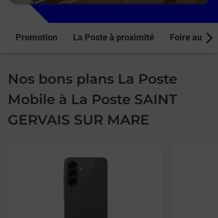
Promotion
La Poste à proximité
Foire aux q
Next
Nos bons plans La Poste
Mobile à La Poste SAINT
GERVAIS SUR MARE