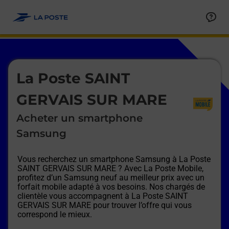
Le lien s'ouvre dans un nouvel onglet
Allez au contenu
Afficher ou masquer la réponse
Afficher ou masquer la réponse
Afficher ou masquer la réponse
Afficher ou masquer la réponse
Afficher ou masquer la réponse
Afficher ou masquer la réponse
Le lien s'ouvre dans un nouvel onglet
La Poste SAINT
GERVAIS SUR MARE
Acheter un smartphone
Samsung
Vous recherchez un smartphone Samsung à
La Poste
SAINT GERVAIS SUR MARE
? Avec La Poste Mobile,
profitez d’un Samsung neuf au meilleur prix avec un
forfait mobile adapté à vos besoins. Nos chargés de
clientèle vous accompagnent à
La Poste SAINT
GERVAIS SUR MARE
pour trouver l’offre qui vous
correspond le mieux.