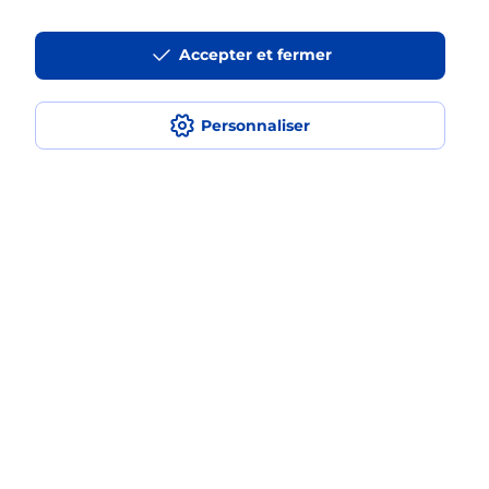
Accepter et fermer
Questions fréquemment posées
Personnaliser
Quel réseau utilise La Poste Mobile ?
Est-ce que je peux garder mon
numéro de mobile gratuitement ?
Est-ce que je peux bénéficier de la 5G
avec La Poste Mobile ?
Est-ce que je peux utiliser mon forfait
à l’étranger avec La Poste Mobile ?