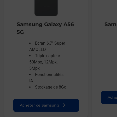
Samsung Galaxy A56
Sams
5G
Ecran 6,7’’ Super
AMOLED
Triple capteur :
50Mpx, 12Mpx,
5Mpx
Fonctionnalités
IA
Stockage de 8Go
Ache
Acheter ce Samsung