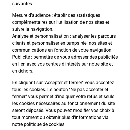
suivantes :
Fermé
-
ouvre lundi à
09h00
5 AVENUE CAPUS
Mesure d’audience
: établir des statistiques
34240
LAMALOU LES BAINS
complémentaires sur l’utilisation de nos sites et
suivre la navigation.
En savoir plus
Analyse et personnalisation
: analyser les parcours
clients et personnaliser en temps réel nos sites et
communications en fonction de votre navigation.
Malin !
Publicité
: permettre de vous adresser des publicités
en lien avec vos centres d’intérêts sur notre site et
La Poste
en dehors.
en ligne
En cliquant sur "Accepter et fermer" vous acceptez
tous les cookies. Le bouton "Ne pas accepter et
Ouvert 24h/24
fermer" vous permet d'indiquer votre refus et seuls
les cookies nécessaires au fonctionnement du site
En savoir plus
seront déposés. Vous pouvez modifier vos choix à
tout moment ou obtenir plus d'informations via
notre politique de cookies
.
Recherchez un autre point de contact