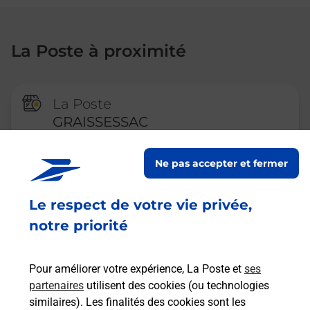
La Poste à proximité
La Poste
GRAISSESSAC
Fermé
-
ouvre lundi à
09h00
Ne pas accepter et fermer
PLACE GAMBETTA
34260
GRAISSESSAC
Le respect de votre vie privée,
En savoir plus
notre priorité
Pour améliorer votre expérience, La Poste et
ses
La Poste
partenaires
utilisent des cookies (ou technologies
LAMALOU LES BAINS
similaires). Les finalités des cookies sont les