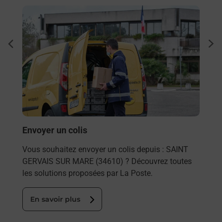
En savoir plus
En sa
Ache
dent
sui
rieur
Vous
ez
de c
ste à
télé
Post
En
Envoyer un colis
Vous souhaitez envoyer un colis depuis : SAINT
GERVAIS SUR MARE (34610) ? Découvrez toutes
les solutions proposées par La Poste.
En savoir plus