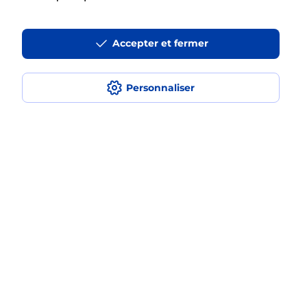
La téléassistance classique avec
Accepter et fermer
médaillon d’alarme qu’est ce que
c’est ?
Personnaliser
Comment fonctionne la
téléassistance classique ?
Comment est installée la
téléassistance classique ?
Localiser
Liste
Hérault
ST GENIES DE FONTEDIT
SAINT GENIES DE FONTEDIT
Teleassistance