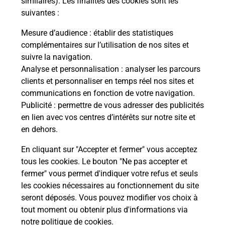
similaires). Les finalités des cookies sont les
suivantes :
che
Vous
de c
Mesure d’audience
: établir des statistiques
ux
télé
complémentaires sur l’utilisation de nos sites et
0) !
Post
suivre la navigation.
Analyse et personnalisation
: analyser les parcours
En
clients et personnaliser en temps réel nos sites et
Envoyer un colis
communications en fonction de votre navigation.
Publicité
: permettre de vous adresser des publicités
Vous souhaitez envoyer un colis depuis : SAINT
en lien avec vos centres d’intérêts sur notre site et
GENIES DE FONTEDIT (34480) ? Découvrez toutes
en dehors.
les solutions proposées par La Poste.
En cliquant sur "Accepter et fermer" vous acceptez
En savoir plus
tous les cookies. Le bouton "Ne pas accepter et
fermer" vous permet d'indiquer votre refus et seuls
les cookies nécessaires au fonctionnement du site
seront déposés. Vous pouvez modifier vos choix à
Questions fréquemment posées
tout moment ou obtenir plus d'informations via
notre politique de cookies
.