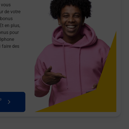
 vous
ur de votre
n bonus
Et en plus,
onus pour
léphone
 faire des
e