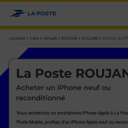
Le lien s'ouvre dans un nouvel onglet
Allez au contenu
Afficher ou masquer la réponse
Afficher ou masquer la réponse
Afficher ou masquer la réponse
Afficher ou masquer la réponse
Afficher ou masquer la réponse
Afficher ou masquer la réponse
Localiser
Liste
Hérault
ROUJAN
ROUJAN
Acheter un iP
Le lien s'ouvre dans un nouvel onglet
La Poste ROUJA
Acheter un iPhone neuf ou
reconditionné
Vous recherchez un smartphone iPhone Apple à
La Po
Poste Mobile, profitez d’un iPhone Apple neuf ou recond