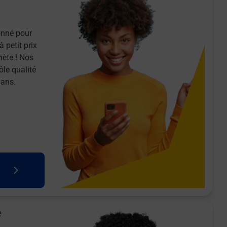
onné pour
 petit prix
nète ! Nos
ôle qualité
 ans.
e