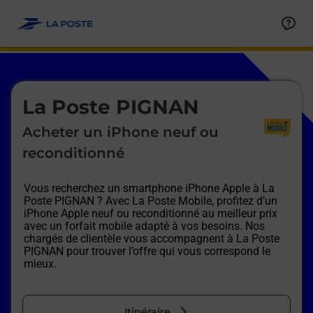
Le lien s'ouvre dans un nouvel onglet
Allez au contenu
Afficher ou masquer la réponse
Afficher ou masquer la réponse
Afficher ou masquer la réponse
Afficher ou masquer la réponse
Afficher ou masquer la réponse
Afficher ou masquer la réponse
Le lien s'ouvre dans un nouvel onglet
La Poste PIGNAN
Acheter un iPhone neuf ou
reconditionné
Vous recherchez un smartphone iPhone Apple à
La
Poste PIGNAN
? Avec La Poste Mobile, profitez d’un
iPhone Apple neuf ou reconditionné au meilleur prix
avec un forfait mobile adapté à vos besoins. Nos
chargés de clientèle vous accompagnent à
La Poste
PIGNAN
pour trouver l’offre qui vous correspond le
mieux.
Itinéraire