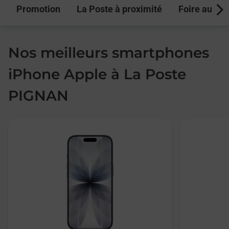
Promotion
La Poste à proximité
Foire aux q
Next
Nos meilleurs smartphones
iPhone Apple à La Poste
PIGNAN