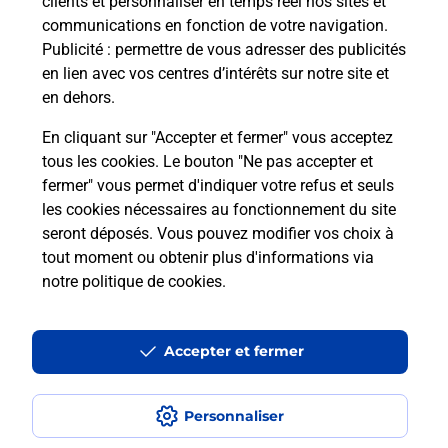
clients et personnaliser en temps réel nos sites et
communications en fonction de votre navigation.
Publicité
: permettre de vous adresser des publicités
en lien avec vos centres d’intérêts sur notre site et
Quel réseau utilise La Poste Mobile ?
en dehors.
Est-ce que je peux garder mon
En cliquant sur "Accepter et fermer" vous acceptez
numéro de mobile gratuitement ?
tous les cookies. Le bouton "Ne pas accepter et
fermer" vous permet d'indiquer votre refus et seuls
les cookies nécessaires au fonctionnement du site
Est-ce que je peux bénéficier de la 5G
avec La Poste Mobile ?
seront déposés. Vous pouvez modifier vos choix à
tout moment ou obtenir plus d'informations via
notre politique de cookies
.
Est-ce que je peux utiliser mon forfait
à l’étranger avec La Poste Mobile ?
Accepter et fermer
Est-ce que je peux payer mon iPhone
en plusieurs fois avec La Poste Mobile
?
Personnaliser