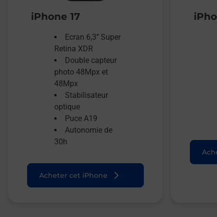
iPhone 17
iPho
Ecran 6,3’’ Super
Retina XDR
Double capteur
photo 48Mpx et
48Mpx
Stabilisateur
optique
Puce A19
Autonomie de
30h
Ache
Acheter cet iPhone