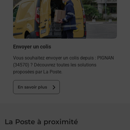
rieur
de c
ez
télé
ste à
de P
En
Envoyer un colis
Vous souhaitez envoyer un colis depuis : PIGNAN
(34570) ? Découvrez toutes les solutions
proposées par La Poste.
En savoir plus
La Poste à proximité