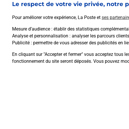
Le respect de votre vie privée, notre p
Pour améliorer votre expérience, La Poste et
ses partenair
Mesure d’audience
: établir des statistiques complémentair
Analyse et personnalisation
: analyser les parcours client
Publicité
: permettre de vous adresser des publicités en lie
Questions fréque
En cliquant sur "Accepter et fermer" vous acceptez tous le
fonctionnement du site seront déposés. Vous pouvez modi
Comment retourner un colis achet
Comment envoyer un colis ou fai
Envoyer un petit colis au meilleur