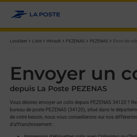
Allez au contenu
Afficher ou masquer la réponse
Afficher ou masquer la réponse
Afficher ou masquer la réponse
Localiser
Liste
Hérault
PEZENAS
PEZENAS
Envoi de col
Envoyer un co
depuis La Poste PEZENAS
Vous désirez envoyer un colis depuis PEZENAS 34120 ? Re
bureau de poste PEZENAS (34120), situé dans le départeme
de votre besoin, nous vous conseillerons sur nos différente
d'affranchissement :
Impression d'étiquettes colis avec Colissimo ou Chr