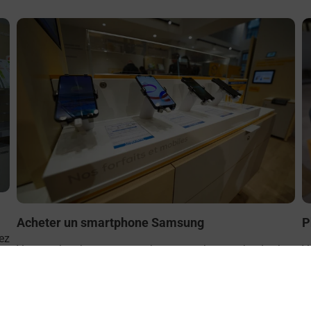
En savoir plus
E
Acheter un smartphone Samsung
P
ez
Vous recherchez un smartphone pas cher proche de chez
V
le
vous ? Découvrez notre offre de téléphones mobiles
(
Samsung dans vos bureaux de Poste à PEZENAS
d
(34120) !