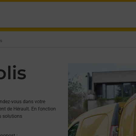
is
lis
ndez-vous dans votre
nt de Hérault. En fonction
s solutions
onopost ;