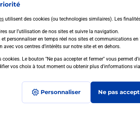
riorité
En savoir plus
es
utilisent des cookies (ou technologies similaires). Les finalité
es sur l’utilisation de nos sites et suivre la navigation.
s et personnaliser en temps réel nos sites et communications en 
n avec vos centres d’intérêts sur notre site et en dehors.
mment posées
s cookies. Le bouton "Ne pas accepter et fermer" vous permet d'i
fier vos choix à tout moment ou obtenir plus d'informations vi
é en ligne depuis votre boîte aux let
Personnaliser
Ne pas accept
re un retour chez un e-commerçant s
 prix ?