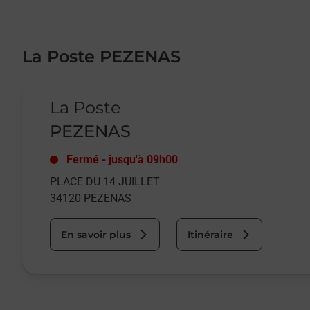
La Poste PEZENAS
Le lien s'ouvre dans un nouvel onglet
La Poste
PEZENAS
Fermé
-
jusqu'à
09h00
PLACE DU 14 JUILLET
34120
PEZENAS
En savoir plus
Itinéraire