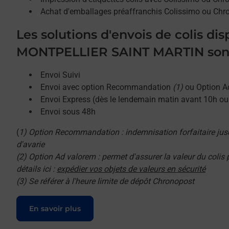
Achat d'emballages préaffranchis Colissimo ou Chr
Les solutions d'envois de colis di
MONTPELLIER SAINT MARTIN sont
Envoi Suivi
Envoi avec option Recommandation
(1)
ou Option A
Envoi Express (dès le lendemain matin avant 10h o
Envoi sous 48h
(
1) Option Recommandation : indemnisation forfaitaire jus
d'avarie
(2) Option Ad valorem : permet d'assurer la valeur du colis
détails ici :
expédier vos objets de valeurs en sécurité
(3) Se référer à l'heure limite de dépôt Chronopost
Le lien s'ouvre dans un nouvel onglet
En savoir plus