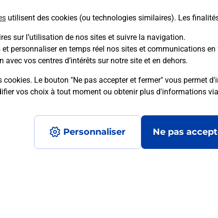
es
utilisent des cookies (ou technologies similaires). Les finalité
En savoir plus
es sur l’utilisation de nos sites et suivre la navigation.
s et personnaliser en temps réel nos sites et communications en 
n avec vos centres d’intérêts sur notre site et en dehors.
mment posées
s cookies. Le bouton "Ne pas accepter et fermer" vous permet d'i
fier vos choix à tout moment ou obtenir plus d'informations vi
é en ligne depuis votre boîte aux let
Personnaliser
Ne pas accept
re un retour chez un e-commerçant s
 prix ?