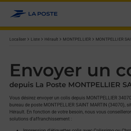
Allez au contenu
Afficher ou masquer la réponse
Afficher ou masquer la réponse
Afficher ou masquer la réponse
Localiser
Liste
Hérault
MONTPELLIER
MONTPELLIER SA
Envoyer un co
depuis La Poste MONTPELLIER S
Vous désirez envoyer un colis depuis MONTPELLIER 34070
bureau de poste MONTPELLIER SAINT MARTIN (34070), sit
Hérault. En fonction de votre besoin, nous vous conseillero
solutions d'affranchissement :
Impression d'étiquettes colis avec Colissimo ou Chr