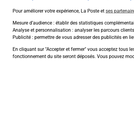
En savoir plus
Pour améliorer votre expérience, La Poste et
ses partenair
Mesure d’audience
: établir des statistiques complémentair
Analyse et personnalisation
: analyser les parcours client
Publicité
: permettre de vous adresser des publicités en lie
Questions fréque
En cliquant sur "Accepter et fermer" vous acceptez tous le
fonctionnement du site seront déposés. Vous pouvez modi
Comment retourner un colis achet
Comment envoyer un colis ou fai
Envoyer un petit colis au meilleur