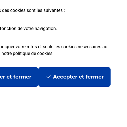
En savoir plus
s des cookies sont les suivantes :
fonction de votre navigation.
ndiquer votre refus et seuls les cookies nécessaires au
a
notre politique de cookies
.
tres ?
er et fermer
Accepter et fermer
ans se déplacer ?