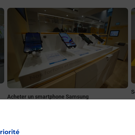
En savoir plus
E
S
Acheter un smartphone Samsung
ez
B
Vous recherchez un smartphone pas cher proche de chez
le
à
vous ? Découvrez notre offre de téléphones mobiles
t
Samsung dans vos bureaux de Poste à MONTPELLIER
S
SAINT MARTIN (34070) !
riorité