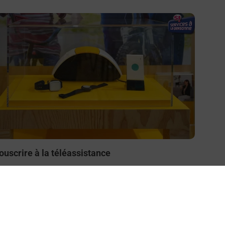
n savoir plus
ouscrire à la téléassistance
esoin d’un système de téléassistance à l’intérieur et/ou
 l’extérieur de votre domicile ? Découvrez les offres
éléalarme dans votre bureau de Poste à MONTPELLIER
AINT MARTIN.