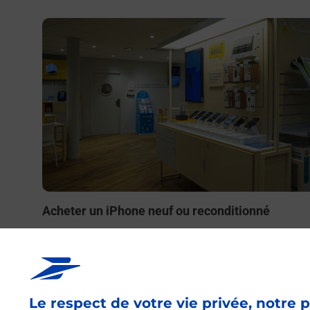
En savoir plus
Acheter un iPhone neuf ou reconditionné
Vous recherchez un smartphone pas cher proche de ch
vous ? Découvrez notre offre de téléphones iPhone App
dans vos bureaux de Poste à MONTPELLIER SAINT
MARTIN (34070) !
Le respect de votre vie privée, notre p