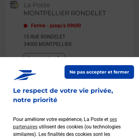
La Poste
MONTPELLIER RONDELET
Fermé
-
jusqu'à
09h00
15 RUE RONDELET
34000
MONTPELLIER
En savoir plus
Ne pas accepter et fermer
Malin !
Le respect de votre vie privée,
La Poste
notre priorité
en ligne
Ouvert 24h/24
Pour améliorer votre expérience, La Poste et
ses
partenaires
utilisent des cookies (ou technologies
En savoir plus
similaires). Les finalités des cookies sont les