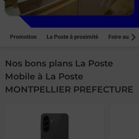
Promotion
La Poste à proximité
Foire aux q
Next
Nos bons plans La Poste
Mobile à La Poste
MONTPELLIER PREFECTURE