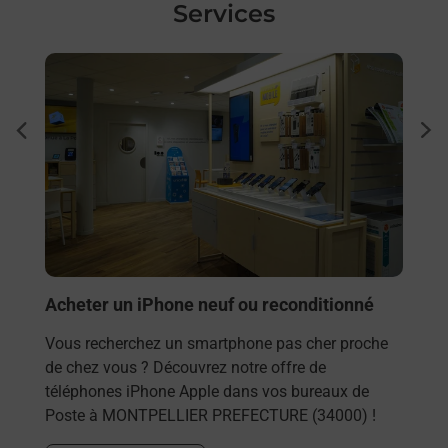
Services
En savoir plus
En sa
à
Pho
dent
sui
sée
Vous
MONT
un p
En
Acheter un iPhone neuf ou reconditionné
Vous recherchez un smartphone pas cher proche
de chez vous ? Découvrez notre offre de
téléphones iPhone Apple dans vos bureaux de
Poste à MONTPELLIER PREFECTURE (34000) !