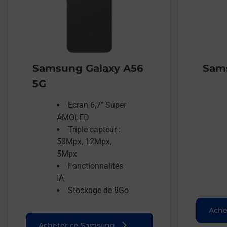
Samsung Galaxy A56
Sams
5G
Ecran 6,7’’ Super
AMOLED
Triple capteur :
50Mpx, 12Mpx,
5Mpx
Fonctionnalités
IA
Stockage de 8Go
Ache
Acheter ce Samsung