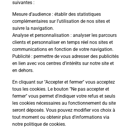
suivantes :
Mesure d’audience
: établir des statistiques
Recherchez un autre point de contact
complémentaires sur l’utilisation de nos sites et
suivre la navigation.
Analyse et personnalisation
: analyser les parcours
clients et personnaliser en temps réel nos sites et
Questions fréquemment posées
communications en fonction de votre navigation.
Publicité
: permettre de vous adresser des publicités
en lien avec vos centres d’intérêts sur notre site et
en dehors.
Quel réseau utilise La Poste Mobile ?
En cliquant sur "Accepter et fermer" vous acceptez
Est-ce que je peux garder mon
tous les cookies. Le bouton "Ne pas accepter et
numéro de mobile gratuitement ?
fermer" vous permet d'indiquer votre refus et seuls
les cookies nécessaires au fonctionnement du site
seront déposés. Vous pouvez modifier vos choix à
Est-ce que je peux bénéficier de la 5G
avec La Poste Mobile ?
tout moment ou obtenir plus d'informations via
notre politique de cookies
.