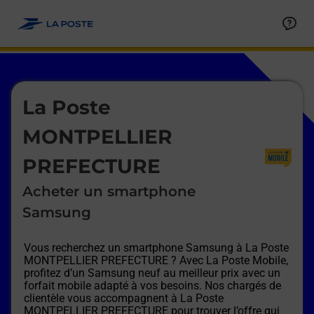
Le lien s'ouvre dans un nouvel onglet
Allez au contenu
Afficher ou masquer la réponse
Afficher ou masquer la réponse
Afficher ou masquer la réponse
Afficher ou masquer la réponse
Afficher ou masquer la réponse
Afficher ou masquer la réponse
Le lien s'ouvre dans un nouvel onglet
La Poste
MONTPELLIER
PREFECTURE
Acheter un smartphone
Samsung
Vous recherchez un smartphone Samsung à
La Poste
MONTPELLIER PREFECTURE
? Avec La Poste Mobile,
profitez d’un Samsung neuf au meilleur prix avec un
forfait mobile adapté à vos besoins. Nos chargés de
clientèle vous accompagnent à
La Poste
MONTPELLIER PREFECTURE
pour trouver l’offre qui