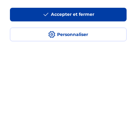
Est-ce que je peux utiliser mon forfait
à l’étranger avec La Poste Mobile ?
Accepter et fermer
Est-ce que je peux payer mon
smartphone Samsung en plusieurs
Personnaliser
fois avec La Poste Mobile ?
Est-ce que je peux assurer mon
smartphone Samsung ?
Localiser
Liste
Hérault
MONTPELLIER
MONTPELLIER PREFECTURE
Acheter un smartphone Samsung
Plan du site