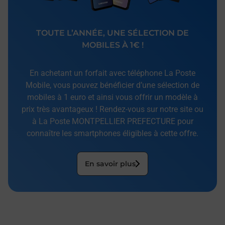
TOUTE L’ANNÉE, UNE SÉLECTION DE
MOBILES À 1€ !
En achetant un forfait avec téléphone La Poste
Mobile, vous pouvez bénéficier d’une sélection de
mobiles à 1 euro et ainsi vous offrir un modèle à
prix très avantageux ! Rendez-vous sur notre site ou
à La Poste MONTPELLIER PREFECTURE pour
connaître les smartphones éligibles à cette offre.
En savoir plus