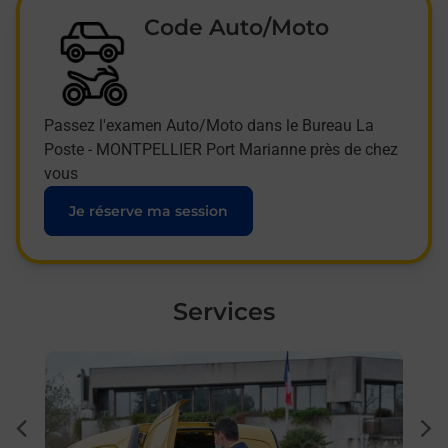
Code Auto/Moto
Passez l'examen Auto/Moto dans le Bureau La
Poste - MONTPELLIER Port Marianne près de chez
vous
Je réserve ma session
Services
En savoir plus
En sa
à
Sous
dent
sui
sée