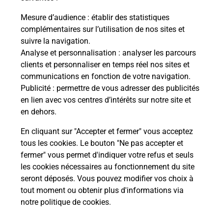
Mesure d’audience
: établir des statistiques
complémentaires sur l’utilisation de nos sites et
Questions fréquemment posées
suivre la navigation.
Analyse et personnalisation
: analyser les parcours
clients et personnaliser en temps réel nos sites et
communications en fonction de votre navigation.
Comment retourner un colis acheté
Publicité
: permettre de vous adresser des publicités
en ligne depuis votre boîte aux lettres
en lien avec vos centres d’intérêts sur notre site et
?
en dehors.
Comment envoyer un colis ou faire un
En cliquant sur "Accepter et fermer" vous acceptez
retour chez un e-commerçant sans se
tous les cookies. Le bouton "Ne pas accepter et
déplacer ?
fermer" vous permet d'indiquer votre refus et seuls
les cookies nécessaires au fonctionnement du site
seront déposés. Vous pouvez modifier vos choix à
Envoyer un petit colis au meilleur
tout moment ou obtenir plus d'informations via
prix ?
notre politique de cookies
.