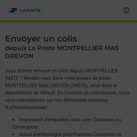
Allez au contenu
Afficher ou masquer la réponse
Afficher ou masquer la réponse
Afficher ou masquer la réponse
Envoyer un colis
depuis La Poste MONTPELLIER MAS
DREVON
Vous désirez envoyer un colis depuis MONTPELLIER
34070 ? Rendez-vous dans votre bureau de poste
MONTPELLIER MAS DREVON (34070), situé dans le
département de Hérault. En fonction de votre besoin, nous
vous conseillerons sur nos différentes solutions
d'affranchissement :
Impression d'étiquettes colis avec Colissimo ou
Chronopost ;
Achat d'emballages préaffranchis Colissimo ou