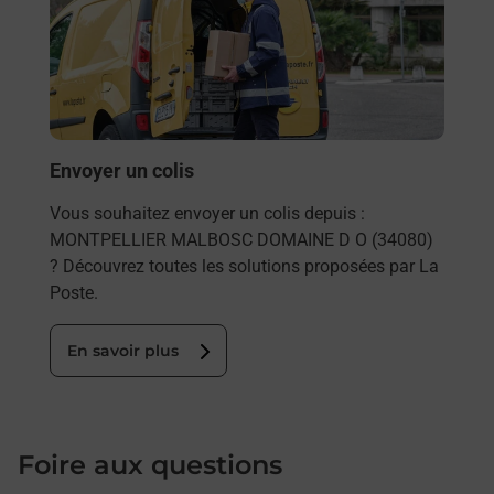
Besoi
et/ou
les 
MON
En
Envoyer un colis
Vous souhaitez envoyer un colis depuis :
MONTPELLIER MALBOSC DOMAINE D O (34080)
? Découvrez toutes les solutions proposées par La
Poste.
En savoir plus
Foire aux questions