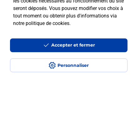
les cookies nécessaires au fonctionnement du site
En Savoir Plus sur Montpellier
seront déposés. Vous pouvez modifier vos choix à
tout moment ou obtenir plus d'informations via
notre politique de cookies
.
Localiser
Liste
Hérault
MONTPELLIER
MONTPELLIER MALBOSC DOMAINE D O
Code de la Route
Accepter et fermer
Personnaliser
Plan du site
Accessibilité : partiellement conforme
Conditions contractuelles
Mentions légales
Données personnelles et cookies