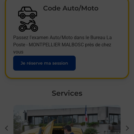
Code Auto/Moto
Passez l'examen Auto/Moto dans le Bureau La
Poste - MONTPELLIER MALBOSC près de chez
vous
Je réserve ma session
Services
En savoir plus
En sa
à
Sous
dent
sui
sée