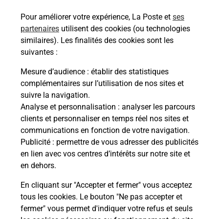
Pour améliorer votre expérience, La Poste et
ses
Comment avoir les résultats du code
partenaires
utilisent des cookies (ou technologies
de la route ?
similaires). Les finalités des cookies sont les
suivantes :
Combien de temps dure l'examen du
Mesure d’audience
: établir des statistiques
code de la route ?
complémentaires sur l’utilisation de nos sites et
suivre la navigation.
Comment s'inscrire au code de la
Analyse et personnalisation
: analyser les parcours
route ?
clients et personnaliser en temps réel nos sites et
communications en fonction de votre navigation.
Combien de fautes pour le code de la
Publicité
: permettre de vous adresser des publicités
route ?
en lien avec vos centres d’intérêts sur notre site et
en dehors.
En cliquant sur "Accepter et fermer" vous acceptez
tous les cookies. Le bouton "Ne pas accepter et
fermer" vous permet d'indiquer votre refus et seuls