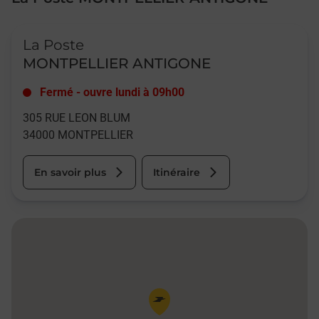
Le lien s'ouvre dans un nouvel onglet
La Poste
MONTPELLIER ANTIGONE
Fermé
-
ouvre lundi à
09h00
305 RUE LEON BLUM
34000
MONTPELLIER
En savoir plus
Itinéraire
Pin de la carte