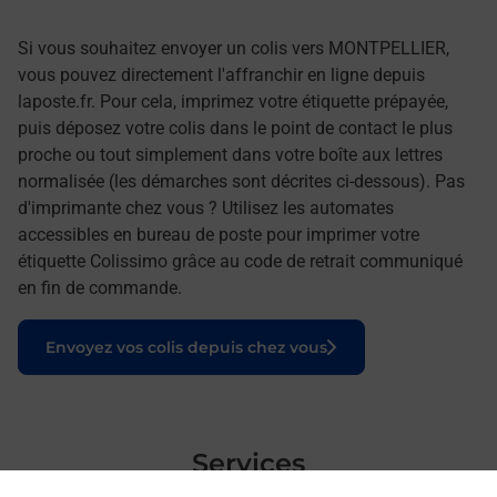
Si vous souhaitez envoyer un colis vers MONTPELLIER,
vous pouvez directement l'affranchir en ligne depuis
laposte.fr. Pour cela, imprimez votre étiquette prépayée,
puis déposez votre colis dans le point de contact le plus
proche ou tout simplement dans votre boîte aux lettres
normalisée (les démarches sont décrites ci-dessous). Pas
d'imprimante chez vous ? Utilisez les automates
accessibles en bureau de poste pour imprimer votre
étiquette Colissimo grâce au code de retrait communiqué
en fin de commande.
Le lien s'ouvre dans un nouvel onglet
Envoyez vos colis depuis chez vous
Services