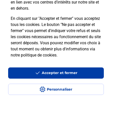
en lien avec vos centres d’intérêts sur notre site et
en dehors.
En cliquant sur "Accepter et fermer" vous acceptez
Questions fréquemment posées
tous les cookies. Le bouton "Ne pas accepter et
fermer" vous permet d'indiquer votre refus et seuls
les cookies nécessaires au fonctionnement du site
Comment retourner un colis acheté
seront déposés. Vous pouvez modifier vos choix à
en ligne depuis votre boîte aux lettres
tout moment ou obtenir plus d'informations via
?
notre politique de cookies
.
Comment envoyer un colis ou faire un
retour chez un e-commerçant sans se
Accepter et fermer
déplacer ?
Personnaliser
Envoyer un petit colis au meilleur
prix ?