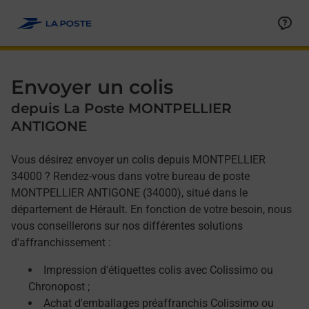
Allez au contenu
Afficher ou masquer la réponse
Afficher ou masquer la réponse
Afficher ou masquer la réponse
Envoyer un colis
depuis La Poste MONTPELLIER
ANTIGONE
Vous désirez envoyer un colis depuis MONTPELLIER
34000 ? Rendez-vous dans votre bureau de poste
MONTPELLIER ANTIGONE (34000), situé dans le
département de Hérault. En fonction de votre besoin, nous
vous conseillerons sur nos différentes solutions
d'affranchissement :
Impression d'étiquettes colis avec Colissimo ou
Chronopost ;
Achat d'emballages préaffranchis Colissimo ou