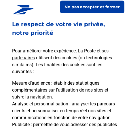
En savoir plus
En sa
Ne pas accepter et fermer
à
Le respect de votre vie privée,
Ach
dent
sui
sée
notre priorité
Vous
de c
télé
Pour améliorer votre expérience, La Poste et
ses
de P
partenaires
utilisent des cookies (ou technologies
similaires). Les finalités des cookies sont les
En
suivantes :
Acheter un iPhone neuf ou reconditionné
Mesure d’audience
: établir des statistiques
Vous recherchez un smartphone pas cher proche
complémentaires sur l’utilisation de nos sites et
de chez vous ? Découvrez notre offre de
suivre la navigation.
téléphones iPhone Apple dans vos bureaux de
Analyse et personnalisation
: analyser les parcours
Poste à MONTPELLIER ANTIGONE (34000) !
clients et personnaliser en temps réel nos sites et
communications en fonction de votre navigation.
En savoir plus
Publicité
: permettre de vous adresser des publicités