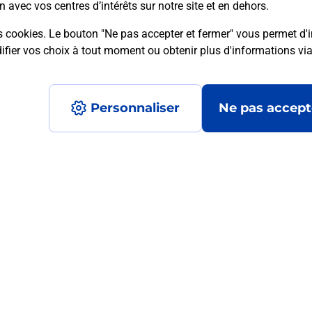
n avec vos centres d’intérêts sur notre site et en dehors.
s cookies. Le bouton "Ne pas accepter et fermer" vous permet d'i
fier vos choix à tout moment ou obtenir plus d'informations vi
mment posées
Personnaliser
Ne pas accept
médaillon d’alarme qu’est ce que c’est
tance classique ?
stance classique ?