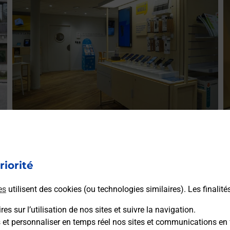
Acheter un iPhone neuf ou reconditionné
A
Vous recherchez un smartphone pas cher proche de chez
V
r
vous ? Découvrez notre offre de téléphones iPhone Apple
riorité
v
dans vos bureaux de Poste à MAGALAS (34480) !
S
es
utilisent des cookies (ou technologies similaires). Les finalité
(
En savoir plus
es sur l’utilisation de nos sites et suivre la navigation.
s et personnaliser en temps réel nos sites et communications en 