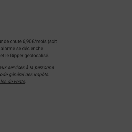
ur de chute 6,90€/mois (soit
l'alarme se déclenche
t le Bipper géolocalisé.
 aux services à la personne
 code général des impôts.
les de vente
.