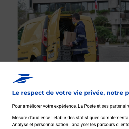
Envoyer un colis
Vous souhaitez envoyer un colis depuis : MAGALAS
(34480) ? Découvrez toutes les solutions proposées pa
Le respect de votre vie privée, notre p
La Poste.
Pour améliorer votre expérience, La Poste et
ses partenair
En savoir plus
Mesure d’audience
: établir des statistiques complémentair
Analyse et personnalisation
: analyser les parcours client