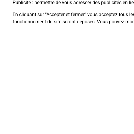
Publicité
: permettre de vous adresser des publicités en lie
En cliquant sur "Accepter et fermer" vous acceptez tous le
fonctionnement du site seront déposés. Vous pouvez modi
Questions fréque
La téléassistance classique avec 
Comment fonctionne la téléassis
Comment est installée la téléassi