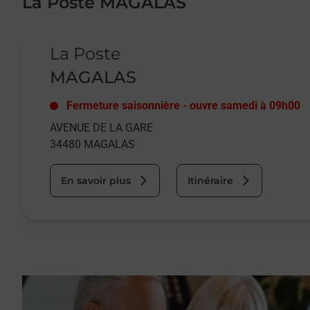
La Poste MAGALAS
Le lien s'ouvre dans un nouvel onglet
La Poste
MAGALAS
Fermeture saisonnière
-
ouvre samedi à
09h00
AVENUE DE LA GARE
34480
MAGALAS
En savoir plus
Itinéraire