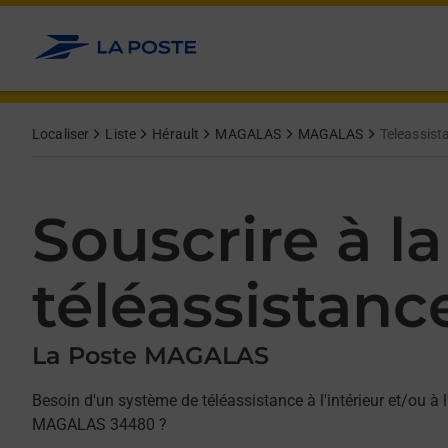
Allez au contenu
Afficher ou masquer la réponse
Afficher ou masquer la réponse
Afficher ou masquer la réponse
Localiser
Liste
Hérault
MAGALAS
MAGALAS
Teleassist
Souscrire à la
téléassistanc
La Poste MAGALAS
Besoin d'un système de téléassistance à l'intérieur et/ou à l
MAGALAS 34480 ?