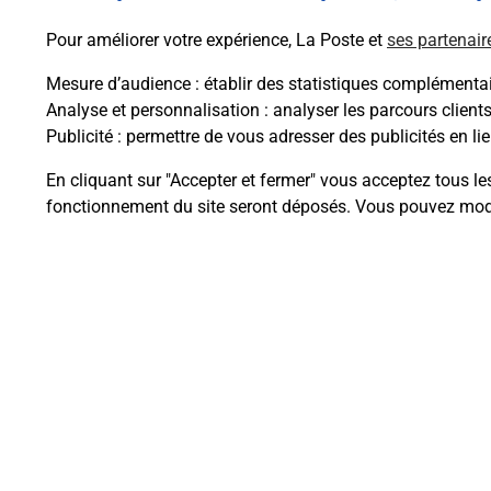
Pour améliorer votre expérience, La Poste et
ses partenair
Mesure d’audience
: établir des statistiques complémentair
Analyse et personnalisation
: analyser les parcours client
Publicité
: permettre de vous adresser des publicités en lie
Questions fréque
En cliquant sur "Accepter et fermer" vous acceptez tous le
fonctionnement du site seront déposés. Vous pouvez modi
Comment retourner un colis achet
Comment envoyer un colis ou fai
Envoyer un petit colis au meilleur