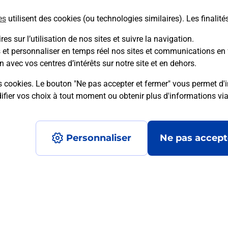
es
utilisent des cookies (ou technologies similaires). Les finalité
En savoir plus
es sur l’utilisation de nos sites et suivre la navigation.
s et personnaliser en temps réel nos sites et communications en 
n avec vos centres d’intérêts sur notre site et en dehors.
mment posées
s cookies. Le bouton "Ne pas accepter et fermer" vous permet d'i
fier vos choix à tout moment ou obtenir plus d'informations vi
é en ligne depuis votre boîte aux let
Personnaliser
Ne pas accept
re un retour chez un e-commerçant s
 prix ?