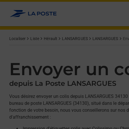
Allez au contenu
Afficher ou masquer la réponse
Afficher ou masquer la réponse
Afficher ou masquer la réponse
Localiser
Liste
Hérault
LANSARGUES
LANSARGUES
Env
Envoyer un co
depuis La Poste LANSARGUES
Vous désirez envoyer un colis depuis LANSARGUES 34130 
bureau de poste LANSARGUES (34130), situé dans le dépar
fonction de votre besoin, nous vous conseillerons sur nos d
d'affranchissement :
Impression d'étiquettes colis avec Colissimo ou Chr