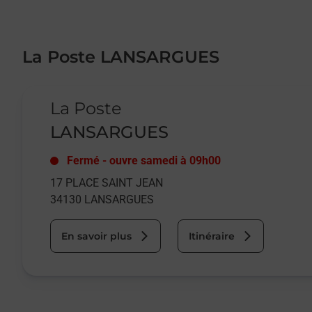
La Poste LANSARGUES
Le lien s'ouvre dans un nouvel onglet
La Poste
LANSARGUES
Fermé
-
ouvre samedi à
09h00
17 PLACE SAINT JEAN
34130
LANSARGUES
En savoir plus
Itinéraire