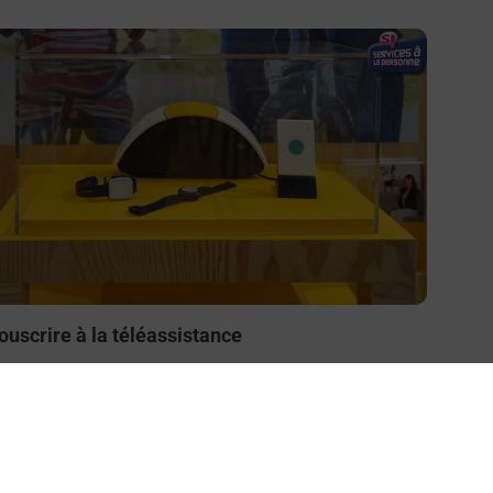
n savoir plus
ouscrire à la téléassistance
esoin d’un système de téléassistance à l’intérieur et/ou
 l’extérieur de votre domicile ? Découvrez les offres
éléalarme dans votre bureau de Poste à LANSARGUES.
En savoir plus