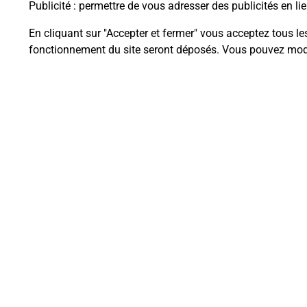
Publicité
: permettre de vous adresser des publicités en lie
En cliquant sur "Accepter et fermer" vous acceptez tous le
fonctionnement du site seront déposés. Vous pouvez modi
Questions fréque
La téléassistance classique avec 
Comment fonctionne la téléassis
Comment est installée la téléassi