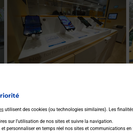
E
Acheter un smartphone Samsung
ez
V
Vous recherchez un smartphone pas cher proche de chez
le
(
riorité
vous ? Découvrez notre offre de téléphones mobiles
L
Samsung dans vos bureaux de Poste à GIGEAN (34770)
es
utilisent des cookies (ou technologies similaires). Les finalité
!
es sur l’utilisation de nos sites et suivre la navigation.
En savoir plus
s et personnaliser en temps réel nos sites et communications en 