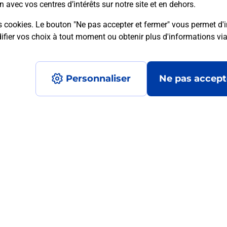
n avec vos centres d’intérêts sur notre site et en dehors.
s cookies. Le bouton "Ne pas accepter et fermer" vous permet d'i
fier vos choix à tout moment ou obtenir plus d'informations vi
mment posées
Personnaliser
Ne pas accept
médaillon d’alarme qu’est ce que c’est
tance classique ?
stance classique ?