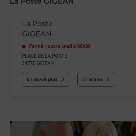
La Poste GIGEAN
Le lien s'ouvre dans un nouvel onglet
La Poste
GIGEAN
Fermé
-
ouvre lundi à
09h00
PLACE DE LA POSTE
34770
GIGEAN
En savoir plus
Itinéraire