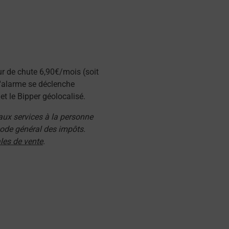
ur de chute 6,90€/mois (soit
l'alarme se déclenche
t le Bipper géolocalisé.
 aux services à la personne
 code général des impôts.
les de vente
.