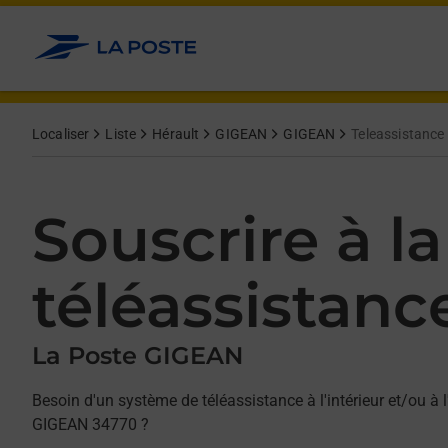
Allez au contenu
Afficher ou masquer la réponse
Afficher ou masquer la réponse
Afficher ou masquer la réponse
Localiser
Liste
Hérault
GIGEAN
GIGEAN
Teleassistance
Souscrire à la
téléassistanc
La Poste GIGEAN
Besoin d'un système de téléassistance à l'intérieur et/ou à l
GIGEAN 34770 ?