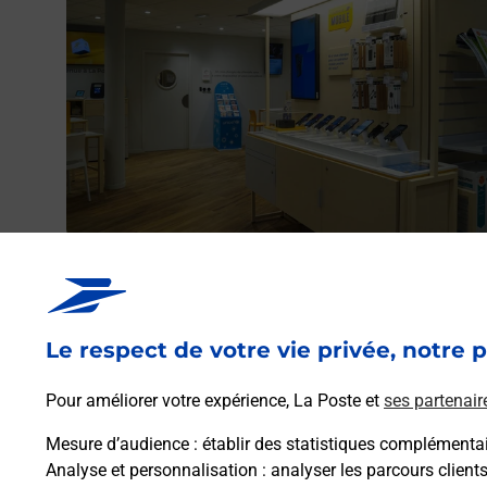
Acheter un iPhone neuf ou reconditionné
Vous recherchez un smartphone pas cher proche de ch
vous ? Découvrez notre offre de téléphones iPhone App
Le respect de votre vie privée, notre p
dans vos bureaux de Poste à GIGEAN (34770) !
Pour améliorer votre expérience, La Poste et
ses partenair
En savoir plus
Mesure d’audience
: établir des statistiques complémentair
Analyse et personnalisation
: analyser les parcours client