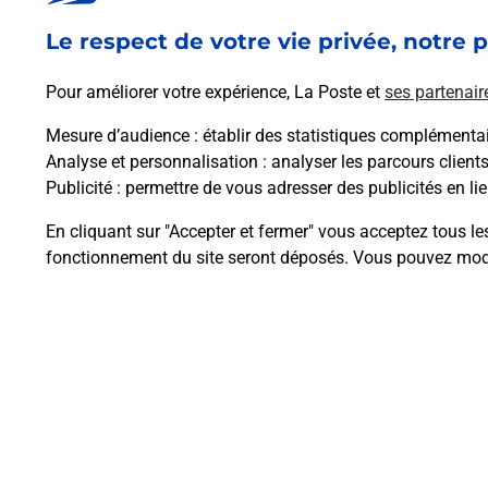
En savoir plus
Le respect de votre vie privée, notre p
Pour améliorer votre expérience, La Poste et
ses partenair
Mesure d’audience
: établir des statistiques complémentair
Analyse et personnalisation
: analyser les parcours client
Questions fréque
Publicité
: permettre de vous adresser des publicités en lie
En cliquant sur "Accepter et fermer" vous acceptez tous le
fonctionnement du site seront déposés. Vous pouvez modi
Comment retourner un colis achet
Comment envoyer un colis ou fai
Envoyer un petit colis au meilleur