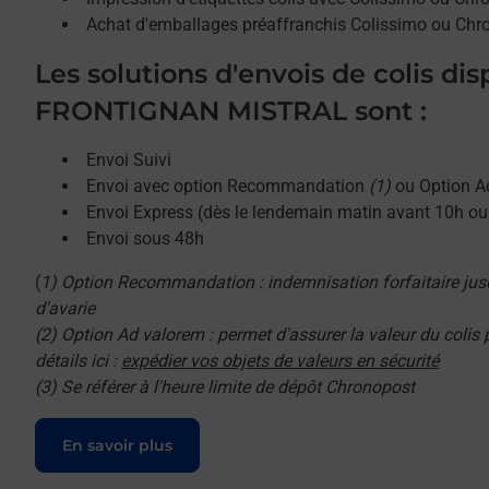
Achat d'emballages préaffranchis Colissimo ou Chr
Les solutions d'envois de colis di
FRONTIGNAN MISTRAL sont :
Envoi Suivi
Envoi avec option Recommandation
(1)
ou Option A
Envoi Express (dès le lendemain matin avant 10h o
Envoi sous 48h
(
1) Option Recommandation : indemnisation forfaitaire jus
d'avarie
(2) Option Ad valorem : permet d'assurer la valeur du colis
détails ici :
expédier vos objets de valeurs en sécurité
(3) Se référer à l'heure limite de dépôt Chronopost
Le lien s'ouvre dans un nouvel onglet
En savoir plus