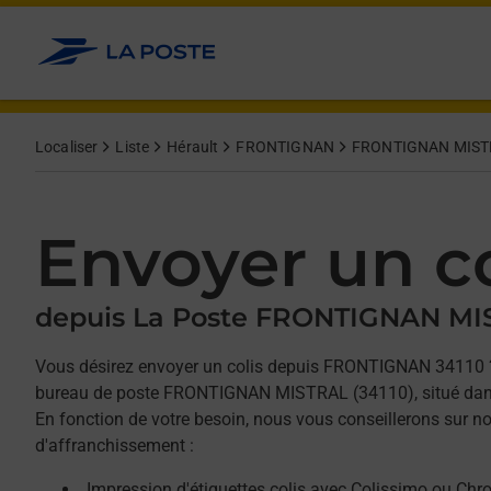
Allez au contenu
Afficher ou masquer la réponse
Afficher ou masquer la réponse
Afficher ou masquer la réponse
Localiser
Liste
Hérault
FRONTIGNAN
FRONTIGNAN MIST
Envoyer un co
depuis La Poste FRONTIGNAN MI
Vous désirez envoyer un colis depuis FRONTIGNAN 34110 
bureau de poste FRONTIGNAN MISTRAL (34110), situé dans
En fonction de votre besoin, nous vous conseillerons sur no
d'affranchissement :
Impression d'étiquettes colis avec Colissimo ou Chr