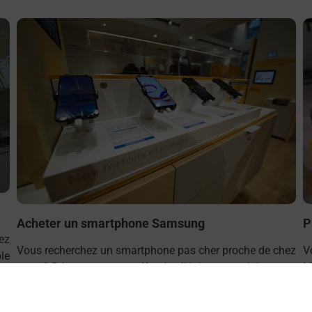
En savoir plus
E
Acheter un smartphone Samsung
P
ez
Vous recherchez un smartphone pas cher proche de chez
V
le
vous ? Découvrez notre offre de téléphones mobiles
M
Samsung dans vos bureaux de Poste à FRONTIGNAN
v
MISTRAL (34110) !