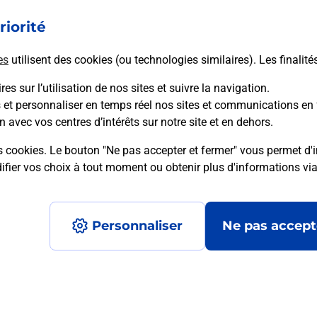
riorité
En savoir plus
es
utilisent des cookies (ou technologies similaires). Les finalité
es sur l’utilisation de nos sites et suivre la navigation.
s et personnaliser en temps réel nos sites et communications en 
mment posées
n avec vos centres d’intérêts sur notre site et en dehors.
s cookies. Le bouton "Ne pas accepter et fermer" vous permet d'i
fier vos choix à tout moment ou obtenir plus d'informations vi
é en ligne depuis votre boîte aux let
Personnaliser
Ne pas accept
re un retour chez un e-commerçant s
 prix ?