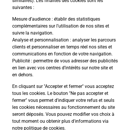
similaires). Les finalités des cookies sont les
e
suivantes :
Vous
de c
Mesure d’audience
: établir des statistiques
télé
complémentaires sur l’utilisation de nos sites et
Post
suivre la navigation.
Analyse et personnalisation
: analyser les parcours
En
clients et personnaliser en temps réel nos sites et
Envoyer un colis
communications en fonction de votre navigation.
Publicité
: permettre de vous adresser des publicités
Vous souhaitez envoyer un colis depuis :
en lien avec vos centres d’intérêts sur notre site et
CLERMONT L HERAULT (34800) ? Découvrez
en dehors.
toutes les solutions proposées par La Poste.
En cliquant sur "Accepter et fermer" vous acceptez
En savoir plus
tous les cookies. Le bouton "Ne pas accepter et
fermer" vous permet d'indiquer votre refus et seuls
les cookies nécessaires au fonctionnement du site
seront déposés. Vous pouvez modifier vos choix à
Questions fréquemment posées
tout moment ou obtenir plus d'informations via
notre politique de cookies
.