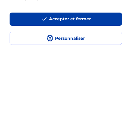
La téléassistance classique avec
Accepter et fermer
médaillon d’alarme qu’est ce que
c’est ?
Personnaliser
Comment fonctionne la
téléassistance classique ?
Comment est installée la
téléassistance classique ?
Localiser
Liste
Hérault
CLERMONT L HERAULT
CLERMONT L HERAULT
Teleassistance