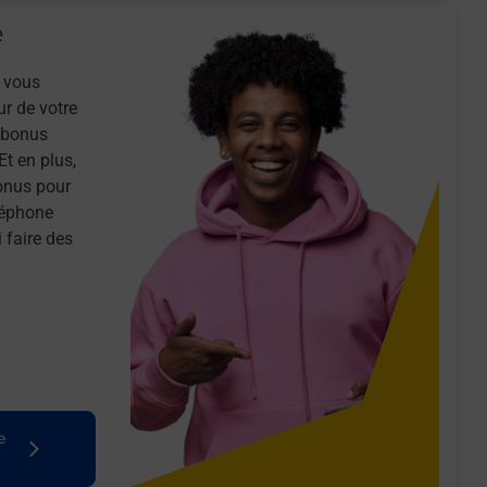
e
 vous
ur de votre
n bonus
Et en plus,
onus pour
léphone
 faire des
e