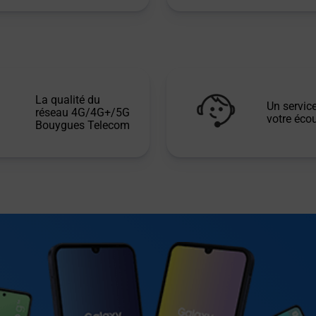
La qualité du
Un service
réseau 4G/4G+/5G
votre écou
Bouygues Telecom