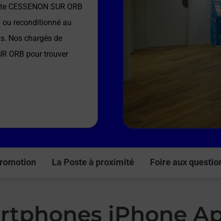
ste CESSENON SUR ORB
f ou reconditionné au
ns. Nos chargés de
UR ORB
pour trouver
romotion
La Poste à proximité
Foire aux questio
rtphones iPhone Ap