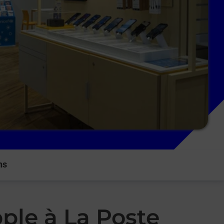
ns
ple à La Poste