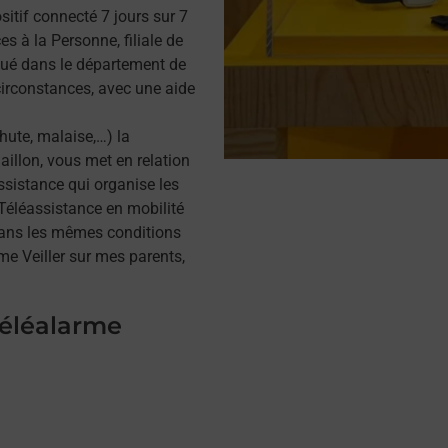
itif connecté 7 jours sur 7
s à la Personne, filiale de
tué dans le département de
circonstances, avec une aide
hute, malaise,…) la
illon, vous met en relation
assistance qui organise les
a Téléassistance en mobilité
dans les mêmes conditions
me Veiller sur mes parents,
téléalarme