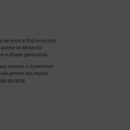
ur de chute 6,90€/mois (soit
l'alarme se déclenche
t le Bipper géolocalisé.
 aux services à la personne
 code général des impôts.
les de vente
.