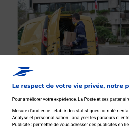
Envoyer un colis
Vous souhaitez envoyer un colis depuis : CAUX (34720
Le respect de votre vie privée, notre p
? Découvrez toutes les solutions proposées par La Post
Pour améliorer votre expérience, La Poste et
ses partenair
En savoir plus
Mesure d’audience
: établir des statistiques complémentair
Analyse et personnalisation
: analyser les parcours client
Publicité
: permettre de vous adresser des publicités en lie