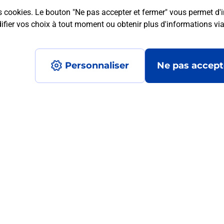
s cookies. Le bouton "Ne pas accepter et fermer" vous permet d'i
fier vos choix à tout moment ou obtenir plus d'informations vi
mment posées
Personnaliser
Ne pas accept
médaillon d’alarme qu’est ce que c’est
tance classique ?
stance classique ?
Accessibilité : partiellement conforme
Conditions contractuel