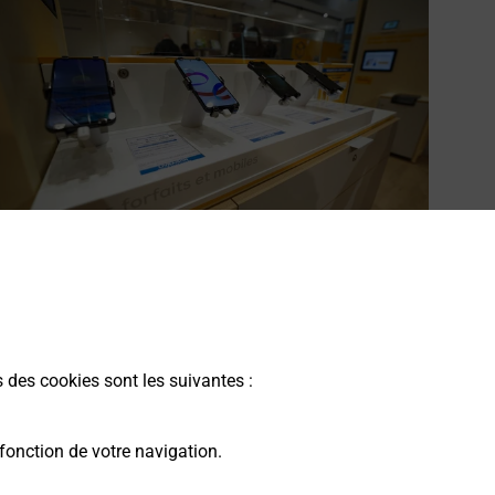
cheter un smartphone Samsung
ous recherchez un smartphone pas cher proche de chez
ous ? Découvrez notre offre de téléphones mobiles
s des cookies sont les suivantes :
amsung dans vos bureaux de Poste à CAUX (34720) !
En savoir plus
fonction de votre navigation.