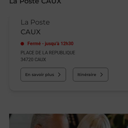
La Poste CAUX
Le lien s'ouvre dans un nouvel onglet
La Poste
CAUX
Fermé
-
jusqu'à
12h30
PLACE DE LA REPUBLIQUE
34720
CAUX
En savoir plus
Itinéraire