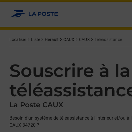
Allez au contenu
Afficher ou masquer la réponse
Afficher ou masquer la réponse
Afficher ou masquer la réponse
Localiser
Liste
Hérault
CAUX
CAUX
Teleassistance
Souscrire à la
téléassistanc
La Poste CAUX
Besoin d'un système de téléassistance à l'intérieur et/ou à l
CAUX 34720 ?