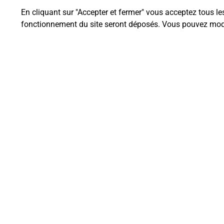
En cliquant sur "Accepter et fermer" vous acceptez tous le
fonctionnement du site seront déposés. Vous pouvez modi
Questions fréque
La téléassistance classique avec 
Comment fonctionne la téléassis
Comment est installée la téléassi
Plan du site