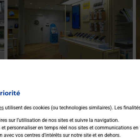
Acheter un iPhone neuf ou reconditionné
A
)
Vous recherchez un smartphone pas cher proche de chez
riorité
V
e.
vous ? Découvrez notre offre de téléphones iPhone Apple
v
dans vos bureaux de Poste à CAUX (34720) !
es
utilisent des cookies (ou technologies similaires). Les finalité
S
es sur l’utilisation de nos sites et suivre la navigation.
En savoir plus
s et personnaliser en temps réel nos sites et communications en 
n avec vos centres d’intérêts sur notre site et en dehors.