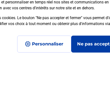
s et personnaliser en temps réel nos sites et communications en 
n avec vos centres d’intérêts sur notre site et en dehors.
s cookies. Le bouton "Ne pas accepter et fermer" vous permet d'i
mment posées
fier vos choix à tout moment ou obtenir plus d'informations vi
Personnaliser
Ne pas accept
médaillon d’alarme qu’est ce que c’est
tance classique ?
stance classique ?