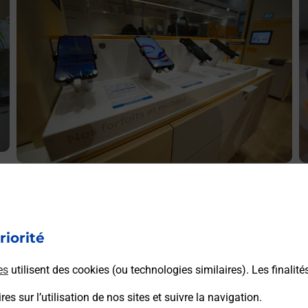
Acheter un smartphone Samsung
P
ez
Vous recherchez un smartphone pas cher proche de chez
V
le
vous ? Découvrez notre offre de téléphones mobiles
L
riorité
Samsung dans vos bureaux de Poste à CASTELNAU LE
b
LEZ (34170) !
es
utilisent des cookies (ou technologies similaires). Les finalité
En savoir plus
es sur l’utilisation de nos sites et suivre la navigation.