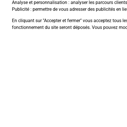
Analyse et personnalisation
: analyser les parcours client
Publicité
: permettre de vous adresser des publicités en lie
En cliquant sur "Accepter et fermer" vous acceptez tous le
Questions fréque
fonctionnement du site seront déposés. Vous pouvez modi
La téléassistance classique avec 
Comment fonctionne la téléassis
Comment est installée la téléassi