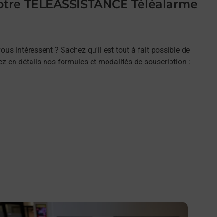
 votre TELEASSISTANCE Téléalarme
ous intéressent ? Sachez qu'il est tout à fait possible de
rez en détails nos formules et modalités de souscription :
n savoir plus
En savo