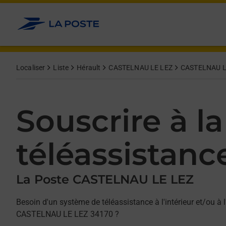
Allez au contenu
Afficher ou masquer la réponse
Afficher ou masquer la réponse
Afficher ou masquer la réponse
Localiser
Liste
Hérault
CASTELNAU LE LEZ
CASTELNAU L
Souscrire à la
téléassistanc
La Poste CASTELNAU LE LEZ
Besoin d'un système de téléassistance à l'intérieur et/ou à l
CASTELNAU LE LEZ 34170 ?