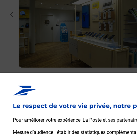
cédent
LNAU LE
tre
Acheter un iPhone neuf ou reconditionné
Vous recherchez un smartphone pas cher proche de ch
vous ? Découvrez notre offre de téléphones iPhone App
dans vos bureaux de Poste à CASTELNAU LE LEZ
Le respect de votre vie privée, notre p
(34170) !
Pour améliorer votre expérience, La Poste et
ses partenair
En savoir plus
Mesure d’audience
: établir des statistiques complémentair