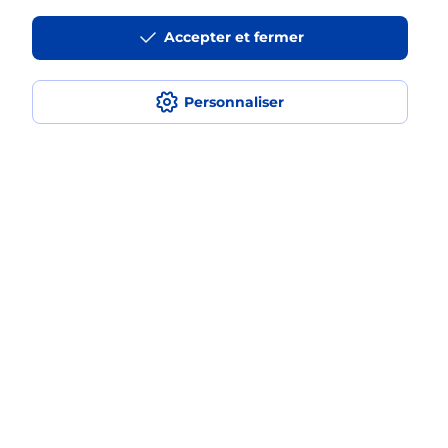
La téléassistance classique avec
Accepter et fermer
médaillon d’alarme qu’est ce que
c’est ?
Personnaliser
Comment fonctionne la
téléassistance classique ?
Comment est installée la
téléassistance classique ?
Localiser
Liste
Hérault
BEZIERS
BEZIERS CANAL ET COTEAUX
Teleassistance
Plan du site