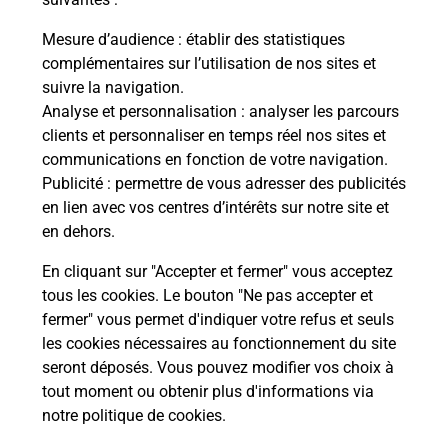
les 
Mesure d’audience
: établir des statistiques
En
complémentaires sur l’utilisation de nos sites et
suivre la navigation.
Analyse et personnalisation
: analyser les parcours
Acheter un iPhone neuf ou reconditionné
clients et personnaliser en temps réel nos sites et
communications en fonction de votre navigation.
Vous recherchez un smartphone pas cher proche
Publicité
: permettre de vous adresser des publicités
de chez vous ? Découvrez notre offre de
en lien avec vos centres d’intérêts sur notre site et
téléphones iPhone Apple dans vos bureaux de
en dehors.
Poste à BEZIERS CANAL ET COTEAUX (34500) !
En cliquant sur "Accepter et fermer" vous acceptez
En savoir plus
tous les cookies. Le bouton "Ne pas accepter et
fermer" vous permet d'indiquer votre refus et seuls
les cookies nécessaires au fonctionnement du site
seront déposés. Vous pouvez modifier vos choix à
Questions fréquemment posées
tout moment ou obtenir plus d'informations via
notre politique de cookies
.