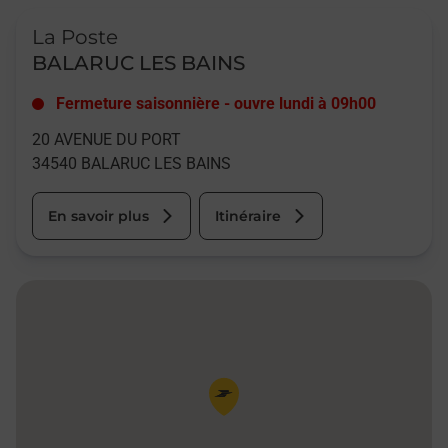
Le lien s'ouvre dans un nouvel onglet
La Poste
BALARUC LES BAINS
Fermeture saisonnière
-
ouvre lundi à
09h00
20 AVENUE DU PORT
34540
BALARUC LES BAINS
En savoir plus
Itinéraire
Pin de la carte