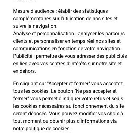
Mesure d’audience
: établir des statistiques
complémentaires sur l’utilisation de nos sites et
Questions fréquemment posées
suivre la navigation.
Analyse et personnalisation
: analyser les parcours
clients et personnaliser en temps réel nos sites et
communications en fonction de votre navigation.
Comment retourner un colis acheté
Publicité
: permettre de vous adresser des publicités
en ligne depuis votre boîte aux lettres
en lien avec vos centres d’intérêts sur notre site et
?
en dehors.
Comment envoyer un colis ou faire un
En cliquant sur "Accepter et fermer" vous acceptez
retour chez un e-commerçant sans se
tous les cookies. Le bouton "Ne pas accepter et
déplacer ?
fermer" vous permet d'indiquer votre refus et seuls
les cookies nécessaires au fonctionnement du site
seront déposés. Vous pouvez modifier vos choix à
Envoyer un petit colis au meilleur
tout moment ou obtenir plus d'informations via
prix ?
notre politique de cookies
.