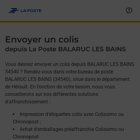
Allez au contenu
Afficher ou masquer la réponse
Afficher ou masquer la réponse
Afficher ou masquer la réponse
Envoyer un colis
depuis La Poste BALARUC LES BAINS
Vous désirez envoyer un colis depuis BALARUC LES BAINS
34540 ? Rendez-vous dans votre bureau de poste
BALARUC LES BAINS (34540), situé dans le département
de Hérault. En fonction de votre besoin, nous vous
conseillerons sur nos différentes solutions
d'affranchissement :
Impression d'étiquettes colis avec Colissimo ou
Chronopost ;
Achat d'emballages préaffranchis Colissimo ou
Chronopost